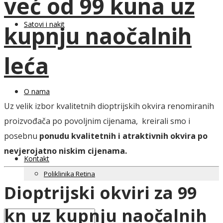
već od 99 kuna uz
Satovi i nakit
kupnju naočalnih
leća
O nama
Uz velik izbor kvalitetnih dioptrijskih okvira renomiranih
proizvođača po povoljnim cijenama, kreirali smo i
posebnu
ponudu kvalitetnih i atraktivnih okvira po
nevjerojatno niskim cijenama.
Kontakt
Poliklinika Retina
Dioptrijski okviri za 99
kn uz kupnju naočalnih