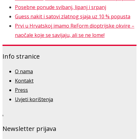
Posebne ponude svibanj, lipanj i srpanj
Guess nakit i satovi zlatnog sjaja uz 10 % popusta
Prvi u Hrvatskoj imamo ReForm dioptrijske okvire –
naočale koje se savijaju, ali se ne lome!
Info stranice
O nama
Kontakt
Press
Uvjeti korištenja
.
Newsletter prijava