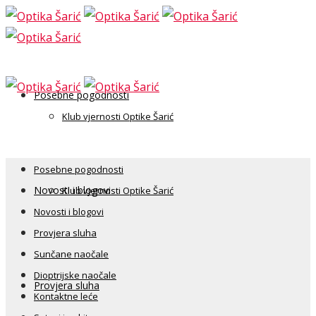
Posebne pogodnosti
Klub vjernosti Optike Šarić
Posebne pogodnosti
Novosti i blogovi
Klub vjernosti Optike Šarić
Novosti i blogovi
Provjera sluha
Sunčane naočale
Dioptrijske naočale
Provjera sluha
Kontaktne leće