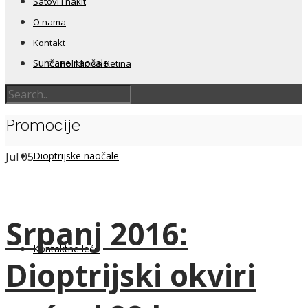
Satovi i nakit
O nama
Kontakt
Sunčane naočale
Poliklinika Retina
Promocije
Dioptrijske naočale
Jul
05
Srpanj 2016:
Kontaktne leće
Dioptrijski okviri