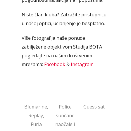
pogodnostima, akcijama i popustima.
Niste član kluba? Zatražite pristupnicu
u našoj optici, učlanjenje je besplatno.
Više fotografija naše ponude
zabilježene objektivom Studija BOTA
pogledajte na našim društvenim
mrežama:
Facebook
&
Instagram
Blumarine,
Police
Guess sat
Replay,
sunčane
Furla
naočale i