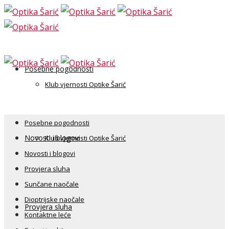
Posebne pogodnosti
Klub vjernosti Optike Šarić
Posebne pogodnosti
Novosti i blogovi
Klub vjernosti Optike Šarić
Novosti i blogovi
Provjera sluha
Sunčane naočale
Dioptrijske naočale
Provjera sluha
Kontaktne leće