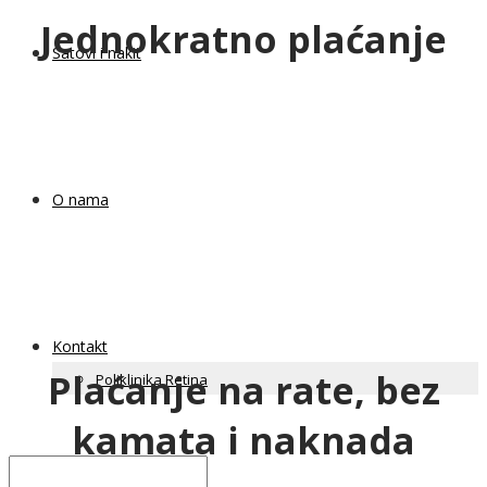
Jednokratno plaćanje
Satovi i nakit
O nama
Kontakt
Plaćanje na rate, bez
Poliklinika Retina
kamata i naknada