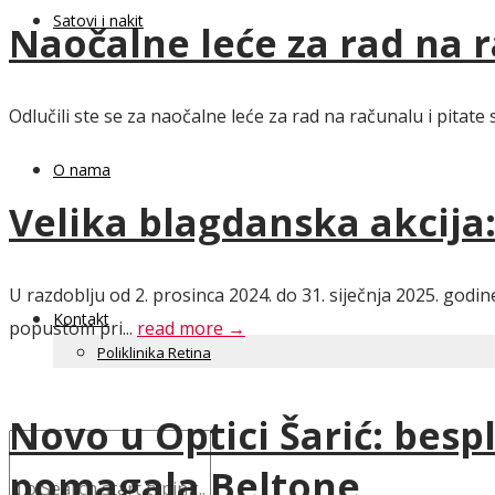
Satovi i nakit
Naočalne leće za rad na 
Odlučili ste se za naočalne leće za rad na računalu i pitat
O nama
Velika blagdanska akcija
U razdoblju od 2. prosinca 2024. do 31. siječnja 2025. godi
Kontakt
popustom pri...
read more →
Poliklinika Retina
Novo u Optici Šarić: besp
pomagala Beltone