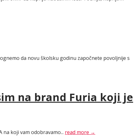
 pomognemo da novu školsku godinu započnete povoljnije s
im na brand Furia koji je
A na koji vam odobravamo...
read more →