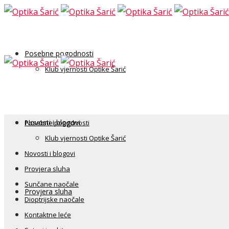
Posebne pogodnosti
Klub vjernosti Optike Šarić
Novosti i blogovi
Posebne pogodnosti
Klub vjernosti Optike Šarić
Novosti i blogovi
Provjera sluha
Sunčane naočale
Provjera sluha
Dioptrijske naočale
Kontaktne leće