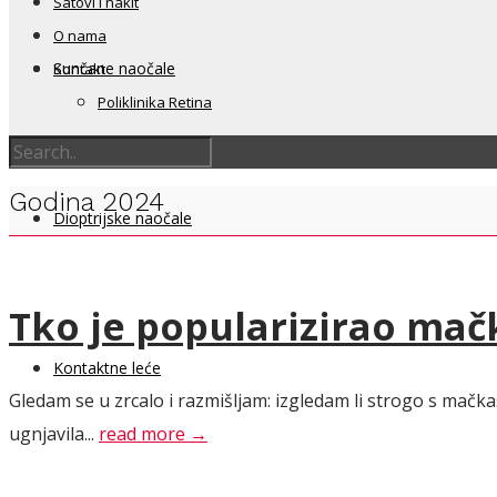
Satovi i nakit
O nama
Sunčane naočale
Kontakt
Poliklinika Retina
Godina 2024
Dioptrijske naočale
Tko je popularizirao mačk
Kontaktne leće
Gledam se u zrcalo i razmišljam: izgledam li strogo s mač
ugnjavila...
read more →