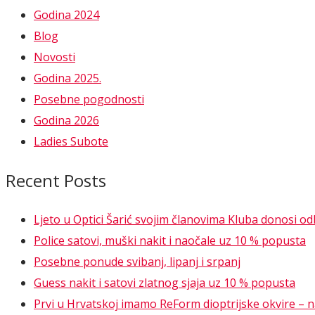
Godina 2024
Blog
Novosti
Godina 2025.
Posebne pogodnosti
Godina 2026
Ladies Subote
Recent Posts
Ljeto u Optici Šarić svojim članovima Kluba donosi o
Police satovi, muški nakit i naočale uz 10 % popusta
Posebne ponude svibanj, lipanj i srpanj
Guess nakit i satovi zlatnog sjaja uz 10 % popusta
Prvi u Hrvatskoj imamo ReForm dioptrijske okvire – nao