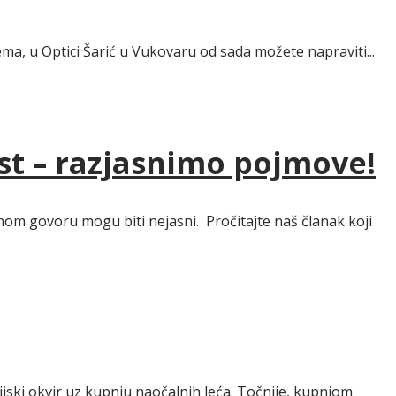
ma, u Optici Šarić u Vukovaru od sada možete napraviti...
ost – razjasnimo pojmove!
nom govoru mogu biti nejasni. Pročitajte naš članak koji
ki okvir uz kupnju naočalnih leća. Točnije, kupnjom