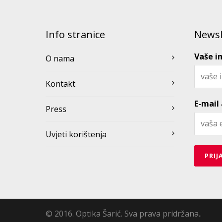
Info stranice
Newsl
Vaše i
O nama
Kontakt
E-mail
Press
Uvjeti korištenja
© 2016. Optika Šarić. Sva prava pridržana.
.