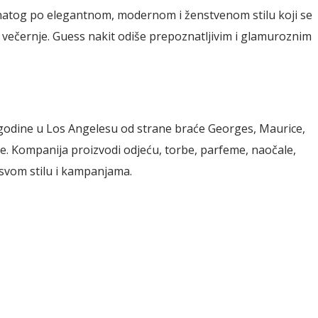
natog po elegantnom, modernom i ženstvenom stilu koji se
o večernje. Guess nakit odiše prepoznatljivim i glamuroznim
godine u Los Angelesu od strane braće Georges, Maurice,
ke.
Kompanija proizvodi odjeću, torbe, parfeme, naočale,
o svom stilu i kampanjama.