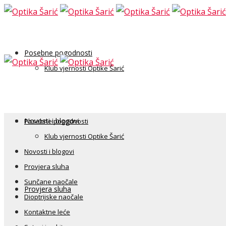
Posebne pogodnosti
Klub vjernosti Optike Šarić
Novosti i blogovi
Posebne pogodnosti
Klub vjernosti Optike Šarić
Novosti i blogovi
Provjera sluha
Sunčane naočale
Provjera sluha
Dioptrijske naočale
Kontaktne leće