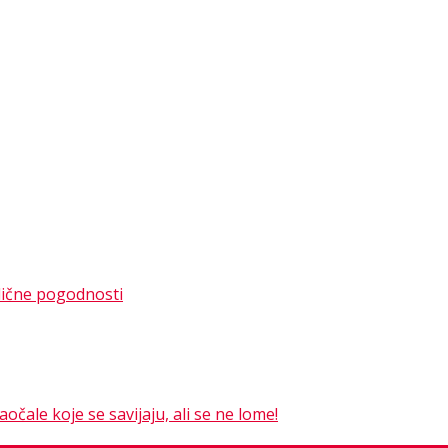
dlične pogodnosti
čale koje se savijaju, ali se ne lome!