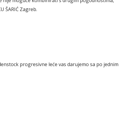
ude nije moguće kombinirati s drugim pogodnostima,
IKU ŠARIĆ Zagreb.
odenstock progresivne leće vas darujemo sa po jednim