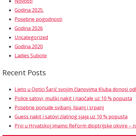
Novosti
Godina 2025.
Posebne pogodnosti
Godina 2026
Uncategorized
Godina 2020
Ladies Subote
Recent Posts
Ljeto u Optici Šarić svojim članovima Kluba donosi o
Police satovi, muški nakit i naočale uz 10 % popusta
Posebne ponude svibanj, lipanj i srpanj
Guess nakit i satovi zlatnog sjaja uz 10 % popusta
Prvi u Hrvatskoj imamo ReForm dioptrijske okvire – nao