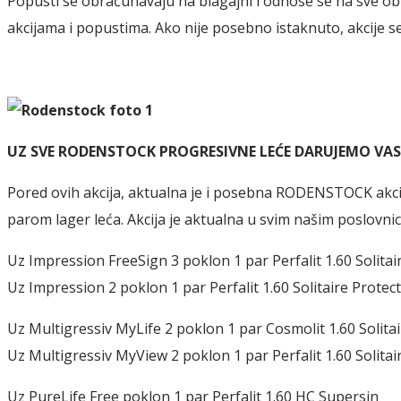
Popusti se obračunavaju na blagajni i odnose se na sve ob
akcijama i popustima. Ako nije posebno istaknuto, akcije s
UZ SVE RODENSTOCK PROGRESIVNE LEĆE DARUJEMO VAS 
Pored ovih akcija, aktualna je i posebna RODENSTOCK akcij
parom lager leća. Akcija je aktualna u svim našim poslovn
Uz Impression FreeSign 3 poklon 1 par Perfalit 1.60 Solitai
Uz Impression 2 poklon 1 par Perfalit 1.60 Solitaire Protect
Uz Multigressiv MyLife 2 poklon 1 par Cosmolit 1.60 Solitai
Uz Multigressiv MyView 2 poklon 1 par Perfalit 1.60 Solitai
Uz PureLife Free poklon 1 par Perfalit 1.60 HC Supersin