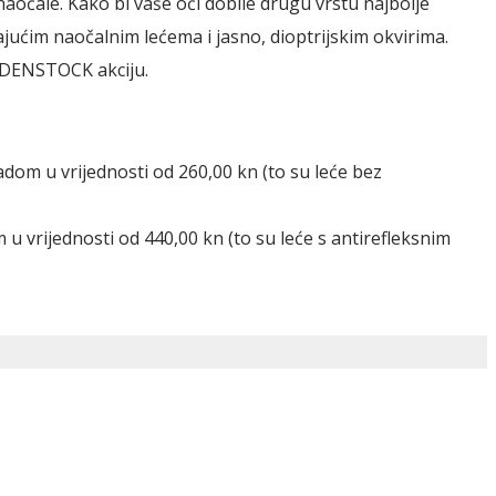
aočale. Kako bi vaše oči dobile drugu vrstu najbolje
ajućim naočalnim lećema i jasno, dioptrijskim okvirima.
RODENSTOCK akciju.
dom u vrijednosti od 260,00 kn (to su leće bez
u vrijednosti od 440,00 kn (to su leće s antirefleksnim