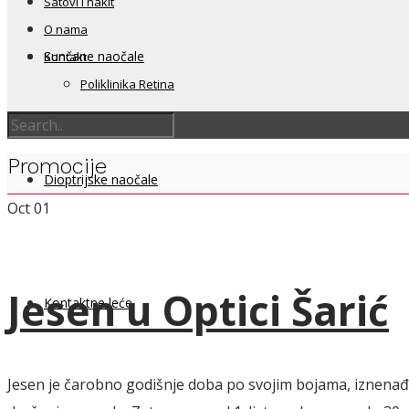
Satovi i nakit
O nama
Sunčane naočale
Kontakt
Poliklinika Retina
Promocije
Dioptrijske naočale
Oct
01
Jesen u Optici Šarić
Kontaktne leće
Jesen je čarobno godišnje doba po svojim bojama, iznenađu