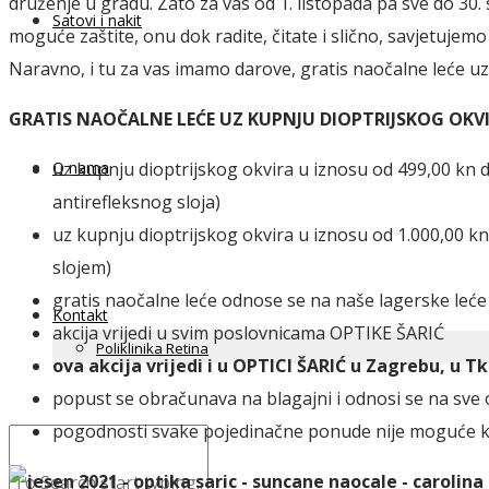
druženje u gradu. Zato za vas od 1. listopada pa sve do 3
Satovi i nakit
moguće zaštite, onu dok radite, čitate i slično, savjetuje
Naravno, i tu za vas imamo darove, gratis naočalne leće u
GRATIS NAOČALNE LEĆE UZ KUPNJU DIOPTRIJSKOG OKV
O nama
uz kupnju dioptrijskog okvira u iznosu od 499,00 kn 
antirefleksnog sloja)
uz kupnju dioptrijskog okvira u iznosu od 1.000,00 kn
slojem)
gratis naočalne leće odnose se na naše lagerske leće
Kontakt
akcija vrijedi u svim poslovnicama OPTIKE ŠARIĆ
Poliklinika Retina
ova akcija vrijedi i u OPTICI ŠARIĆ u Zagrebu, u Tka
popust se obračunava na blagajni i odnosi se na sve 
pogodnosti svake pojedinačne ponude nije moguće k