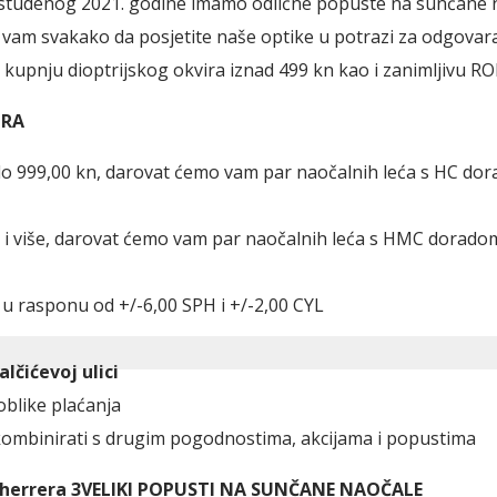
0. studenog 2021. godine imamo odlične popuste na sunčane n
mo vam svakako da posjetite naše optike u potrazi za odgovar
z kupnju dioptrijskog okvira iznad 499 kn kao i zanimljivu 
IRA
do 999,00 kn, darovat ćemo vam par naočalnih leća s HC dora
 i više, darovat ćemo vam par naočalnih leća s HMC doradom 
 u rasponu od +/-6,00 SPH i +/-2,00 CYL
lčićevoj ulici
oblike plaćanja
ombinirati s drugim pogodnostima, akcijama i popustima
VELIKI POPUSTI NA SUNČANE NAOČALE