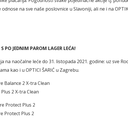
like plaćanja. Pogodnosti svake pojedinačne akcije tj. pon
e odnose na sve naše poslovnice u Slavoniji, ali ne i na OPT
S PO JEDNIM PAROM LAGER LEĆA!
a na naočalne leće do 31. listopada 2021. godine: uz sve R
icama kao i u OPTICI ŠARIĆ u Zagrebu.
re Balance 2 X-tra Clean
 Plus 2 X-tra Clean
re Protect Plus 2
re Protect Plus 2