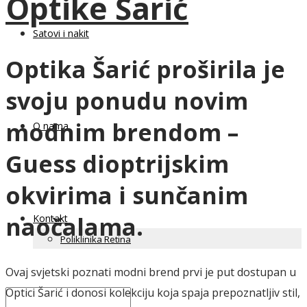
Optike Šarić
Satovi i nakit
Optika Šarić proširila je
svoju ponudu novim
modnim brendom –
O nama
Guess dioptrijskim
okvirima i sunčanim
naočalama.
Kontakt
Poliklinika Retina
Ovaj svjetski poznati modni brend prvi je put dostupan u
Optici Šarić i donosi kolekciju koja spaja prepoznatljiv stil,