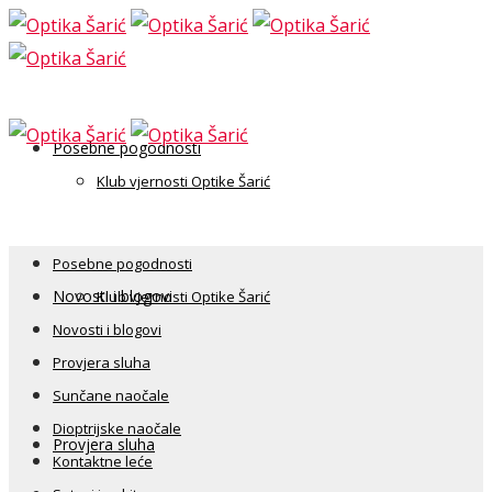
Posebne pogodnosti
Klub vjernosti Optike Šarić
Posebne pogodnosti
Novosti i blogovi
Klub vjernosti Optike Šarić
Novosti i blogovi
Provjera sluha
Sunčane naočale
Dioptrijske naočale
Provjera sluha
Kontaktne leće