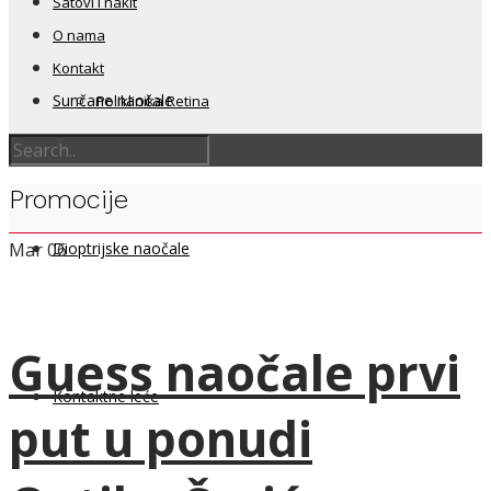
Satovi i nakit
O nama
Kontakt
Sunčane naočale
Poliklinika Retina
Promocije
Dioptrijske naočale
Mar
06
Guess naočale prvi
Kontaktne leće
put u ponudi