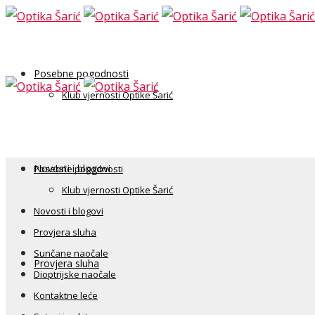
Posebne pogodnosti
Klub vjernosti Optike Šarić
Novosti i blogovi
Posebne pogodnosti
Klub vjernosti Optike Šarić
Novosti i blogovi
Provjera sluha
Sunčane naočale
Provjera sluha
Dioptrijske naočale
Kontaktne leće