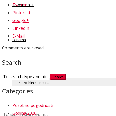
Twitter
Satovi i nakit
Pinterest
Google+
LinkedIn
E-Mail
O nama
Comments are closed.
Search
Kontakt
Poliklinika Retina
Categories
Posebne pogodnosti
Godina 2026