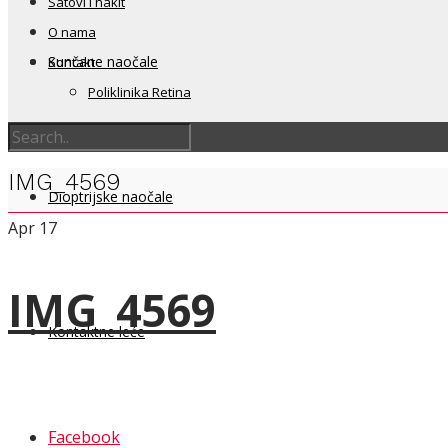
Satovi i nakit
O nama
Sunčane naočale
Kontakt
Poliklinika Retina
IMG_4569
Dioptrijske naočale
Apr
17
IMG_4569
Kontaktne leće
Facebook