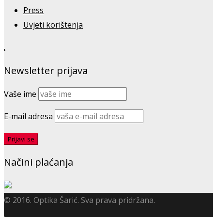
Press
Uvjeti korištenja
.
Newsletter prijava
Vaše ime
E-mail adresa
Načini plaćanja
© 2016. Optika Šarić. Sva prava pridržana.
.