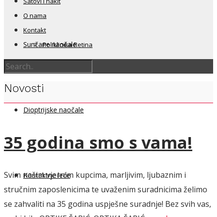
Satovi i nakit
O nama
Kontakt
Sunčane naočale
Poliklinika Retina
Novosti
Dioptrijske naočale
35 godina smo s vama!
Svim našim vjernim kupcima, marljivim, ljubaznim i
Kontaktne leće
stručnim zaposlenicima te uvaženim suradnicima želimo
se zahvaliti na 35 godina uspješne suradnje! Bez svih vas,