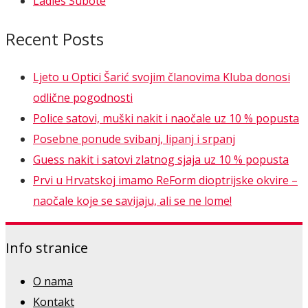
Ladies Subote
Recent Posts
Ljeto u Optici Šarić svojim članovima Kluba donosi
odlične pogodnosti
Police satovi, muški nakit i naočale uz 10 % popusta
Posebne ponude svibanj, lipanj i srpanj
Guess nakit i satovi zlatnog sjaja uz 10 % popusta
Prvi u Hrvatskoj imamo ReForm dioptrijske okvire –
naočale koje se savijaju, ali se ne lome!
Info stranice
O nama
Kontakt