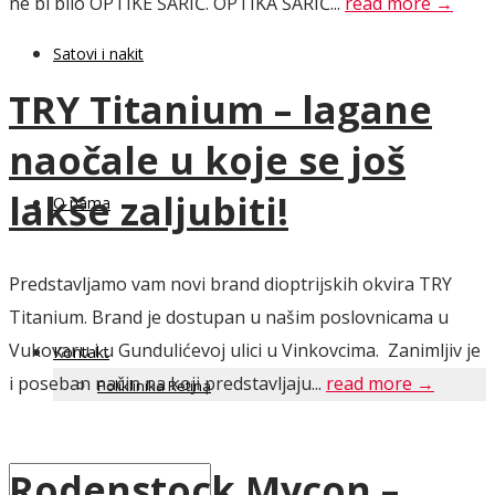
ne bi bilo OPTIKE ŠARIĆ. OPTIKA ŠARIĆ...
read more →
Satovi i nakit
TRY Titanium – lagane
naočale u koje se još
lakše zaljubiti!
O nama
Predstavljamo vam novi brand dioptrijskih okvira TRY
Titanium. Brand je dostupan u našim poslovnicama u
Vukovaru i u Gundulićevoj ulici u Vinkovcima. Zanimljiv je
Kontakt
i poseban način na koji predstavljaju...
read more →
Poliklinika Retina
Rodenstock Mycon –