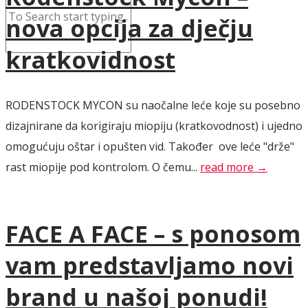
nova opcija za dječju
kratkovidnost
RODENSTOCK MYCON su naočalne leće koje su posebno
dizajnirane da korigiraju miopiju (kratkovodnost) i ujedno
omogućuju oštar i opušten vid. Također ove leće "drže"
rast miopije pod kontrolom. O čemu...
read more →
FACE A FACE – s ponosom
vam predstavljamo novi
brand u našoj ponudi!