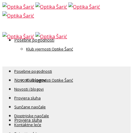
Posebne pogodnosti
Klub vjernosti Optike Šarić
Posebne pogodnosti
Novosti i blogovi
Klub vjernosti Optike Šarić
Novosti i blogovi
Provjera sluha
Sunčane naočale
Dioptrijske naočale
Provjera sluha
Kontaktne leće