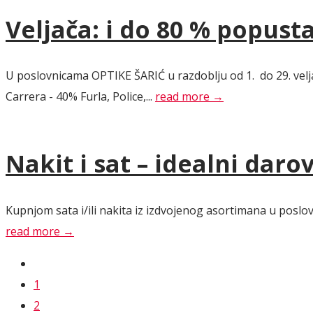
Veljača: i do 80 % popus
U poslovnicama OPTIKE ŠARIĆ u razdoblju od 1. do 29. velja
Carrera - 40% Furla, Police,...
read more →
Nakit i sat – idealni darov
Kupnjom sata i/ili nakita iz izdvojenog asortimana u poslovn
read more →
1
2