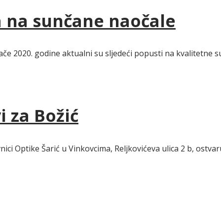
ta na sunčane naočale
če 2020. godine aktualni su sljedeći popusti na kvalitetne 
i za Božić
ici Optike Šarić u Vinkovcima, Reljkovićeva ulica 2 b, ostvaru