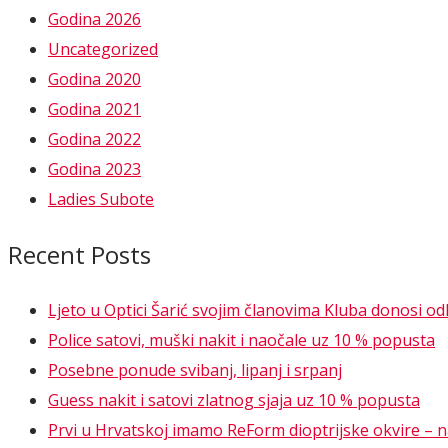
Godina 2026
Uncategorized
Godina 2020
Godina 2021
Godina 2022
Godina 2023
Ladies Subote
Recent Posts
Ljeto u Optici Šarić svojim članovima Kluba donosi o
Police satovi, muški nakit i naočale uz 10 % popusta
Posebne ponude svibanj, lipanj i srpanj
Guess nakit i satovi zlatnog sjaja uz 10 % popusta
Prvi u Hrvatskoj imamo ReForm dioptrijske okvire – nao