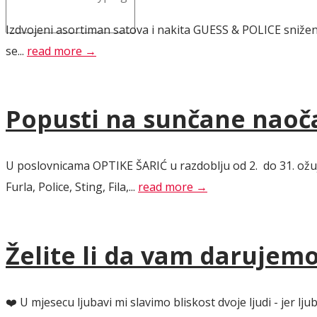
Izdvojeni asortiman satova i nakita GUESS & POLICE sniženi 
se...
read more →
Popusti na sunčane naoča
U poslovnicama OPTIKE ŠARIĆ u razdoblju od 2. do 31. ožuj
Furla, Police, Sting, Fila,...
read more →
Želite li da vam darujemo 
❤️ U mjesecu ljubavi mi slavimo bliskost dvoje ljudi - jer l