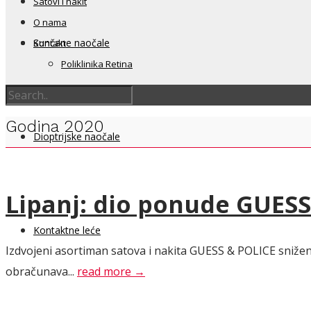
Satovi i nakit
O nama
Sunčane naočale
Kontakt
Poliklinika Retina
Godina 2020
Dioptrijske naočale
Lipanj: dio ponude GUESS
Kontaktne leće
Izdvojeni asortiman satova i nakita GUESS & POLICE snižen j
obračunava...
read more →