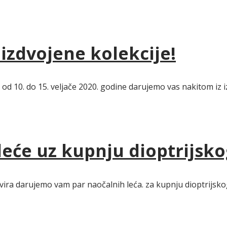
izdvojene kolekcije!
 od 10. do 15. veljače 2020. godine darujemo vas nakitom iz i
će uz kupnju dioptrijsko
okvira darujemo vam par naočalnih leća. za kupnju dioptrijsko