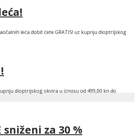
leća!
očalnih leća dobit ćete GRATIS! uz kupnju dioptrijskog
!
kupnju dioptrijskog okvira u iznosu od 499,00 kn do
 sniženi za 30 %