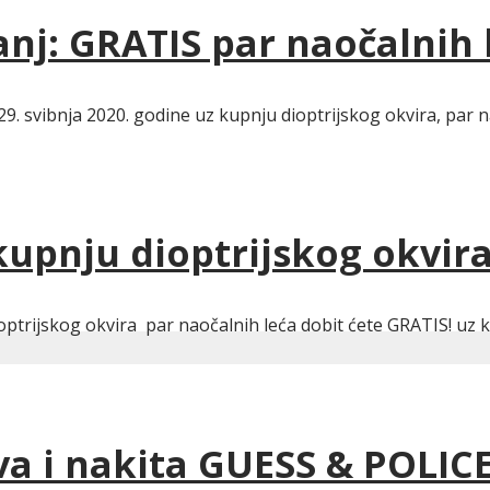
anj: GRATIS par naočalnih 
vibnja 2020. godine uz kupnju dioptrijskog okvira, par na
kupnju dioptrijskog okvira
dioptrijskog okvira par naočalnih leća dobit ćete GRATIS! uz 
a i nakita GUESS & POLICE