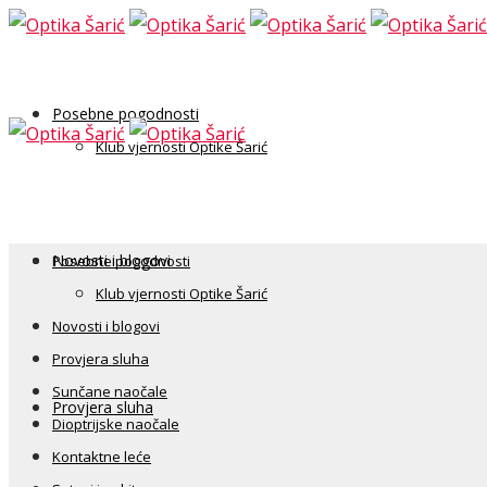
Posebne pogodnosti
Klub vjernosti Optike Šarić
Novosti i blogovi
Posebne pogodnosti
Klub vjernosti Optike Šarić
Novosti i blogovi
Provjera sluha
Sunčane naočale
Provjera sluha
Dioptrijske naočale
Kontaktne leće