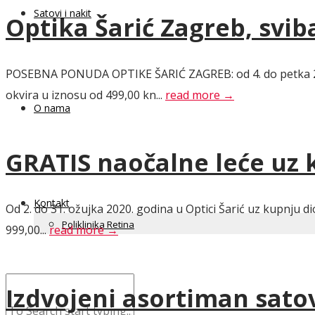
Satovi i nakit
Optika Šarić Zagreb, svib
POSEBNA PONUDA OPTIKE ŠARIĆ ZAGREB: od 4. do petka 29. s
okvira u iznosu od 499,00 kn...
read more →
O nama
GRATIS naočalne leće uz 
Kontakt
Od 2. do 31. ožujka 2020. godina u Optici Šarić uz kupnju 
Poliklinika Retina
999,00...
read more →
Izdvojeni asortiman satov