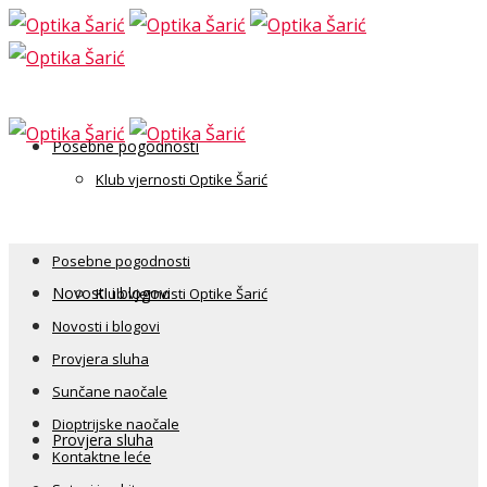
Posebne pogodnosti
Klub vjernosti Optike Šarić
Posebne pogodnosti
Novosti i blogovi
Klub vjernosti Optike Šarić
Novosti i blogovi
Provjera sluha
Sunčane naočale
Dioptrijske naočale
Provjera sluha
Kontaktne leće