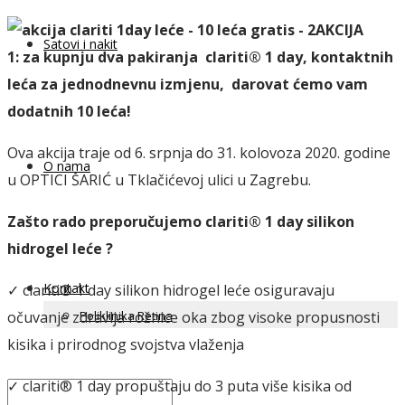
AKCIJA
Satovi i nakit
1: za
kupnju dva pakiranja clariti® 1 day, kontaktnih
leća za jednodnevnu izmjenu, darovat ćemo vam
dodatnih 10 leća!
Ova akcija traje od 6. srpnja do 31. kolovoza 2020. godine
O nama
u OPTICI ŠARIĆ u Tklačićevoj ulici u Zagrebu.
Zašto rado preporučujemo clariti® 1 day silikon
hidrogel leće ?
Kontakt
✓ clariti® 1 day silikon hidrogel leće osiguravaju
Poliklinika Retina
očuvanje zdravlja rožnice oka zbog visoke propusnosti
kisika i prirodnog svojstva vlaženja
✓ clariti® 1 day propuštaju do 3 puta više kisika od