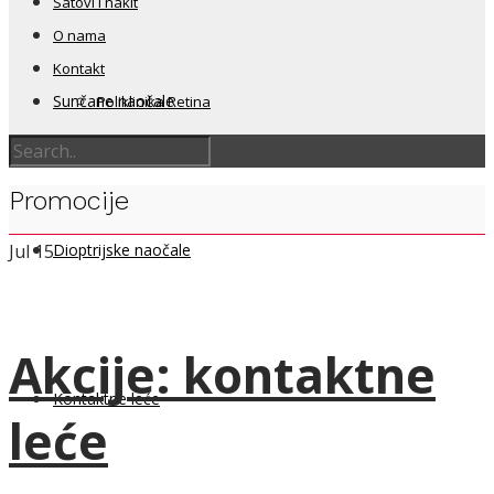
Satovi i nakit
O nama
Kontakt
Sunčane naočale
Poliklinika Retina
Promocije
Dioptrijske naočale
Jul
15
Akcije: kontaktne
Kontaktne leće
leće