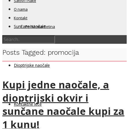
Satovi i nakit
O nama
Kontakt
Sunčane naočale
Poliklinika Retina
Posts Tagged: promocija
Dioptrijske naočale
Kupi jedne naočale, a
dioptrijski okvir i
Kontaktne leće
sunčane naočale kupi za
1 kunu!