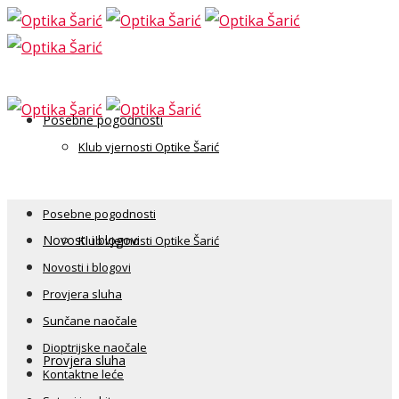
Posebne pogodnosti
Klub vjernosti Optike Šarić
Posebne pogodnosti
Novosti i blogovi
Klub vjernosti Optike Šarić
Novosti i blogovi
Provjera sluha
Sunčane naočale
Dioptrijske naočale
Provjera sluha
Kontaktne leće