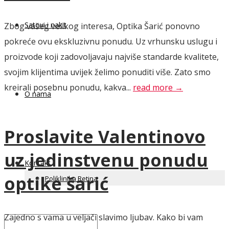
Satovi i nakit
Zbog vašeg velikog interesa, Optika Šarić ponovno
pokreće ovu ekskluzivnu ponudu. Uz vrhunsku uslugu i
proizvode koji zadovoljavaju najviše standarde kvalitete,
svojim klijentima uvijek želimo ponuditi više. Zato smo
kreirali posebnu ponudu, kakva...
read more →
O nama
Proslavite Valentinovo
uz jedinstvenu ponudu
Kontakt
optike šarić
Poliklinika Retina
Zajedno s vama u veljači slavimo ljubav. Kako bi vam