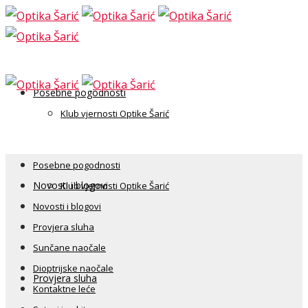
Posebne pogodnosti
Klub vjernosti Optike Šarić
Posebne pogodnosti
Novosti i blogovi
Klub vjernosti Optike Šarić
Novosti i blogovi
Provjera sluha
Sunčane naočale
Dioptrijske naočale
Provjera sluha
Kontaktne leće