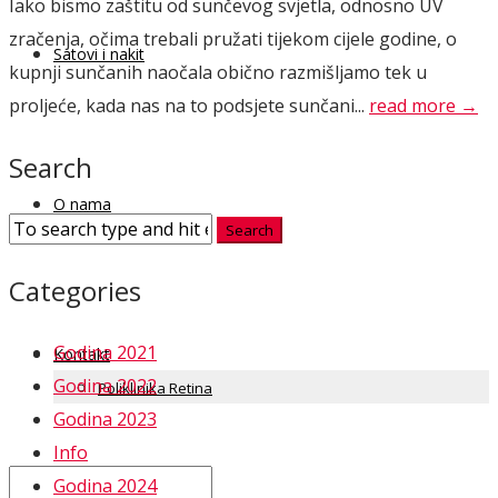
Iako bismo zaštitu od sunčevog svjetla, odnosno UV
zračenja, očima trebali pružati tijekom cijele godine, o
Satovi i nakit
kupnji sunčanih naočala obično razmišljamo tek u
proljeće, kada nas na to podsjete sunčani...
read more →
Search
O nama
Categories
Godina 2021
Kontakt
Godina 2022
Poliklinika Retina
Godina 2023
Info
Godina 2024