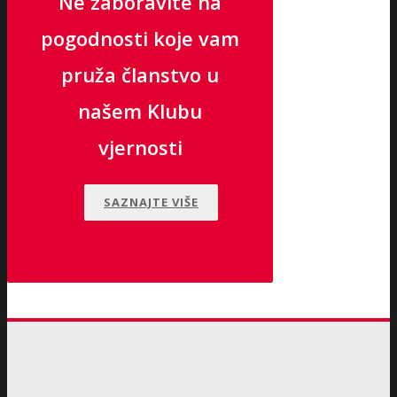
Ne zaboravite na
pogodnosti koje vam
pruža članstvo u
našem Klubu
vjernosti
SAZNAJTE VIŠE