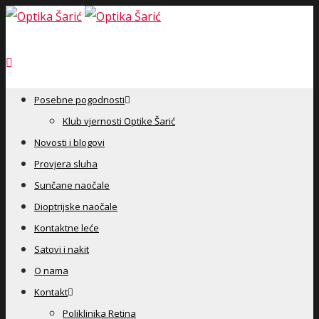
Posebne pogodnosti
Klub vjernosti Optike Šarić
Novosti i blogovi
Provjera sluha
Sunčane naočale
Dioptrijske naočale
Kontaktne leće
Satovi i nakit
O nama
Kontakt
Poliklinika Retina