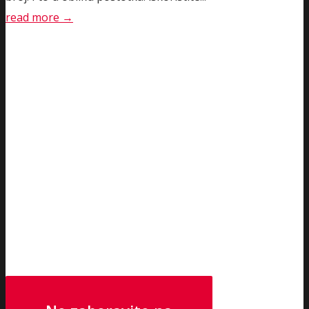
read more →
U NAŠOJ PONUDI PRONAĐITE I
SATOVE I NAKIT IZ KOLEKCIJA GUESS I
POLICE