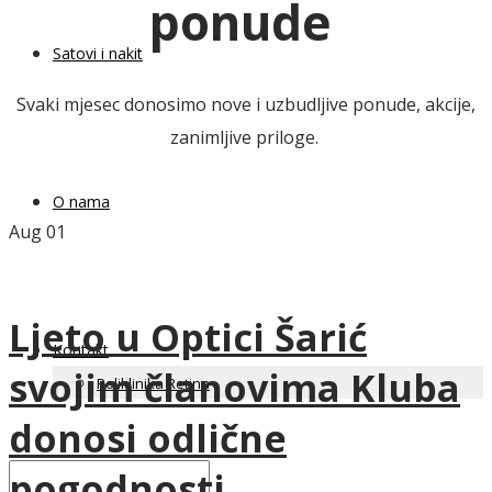
ponude
Satovi i nakit
Svaki mjesec donosimo nove i uzbudljive ponude, akcije,
zanimljive priloge.
O nama
Aug
01
Ljeto u Optici Šarić
Kontakt
svojim članovima Kluba
Poliklinika Retina
donosi odlične
pogodnosti