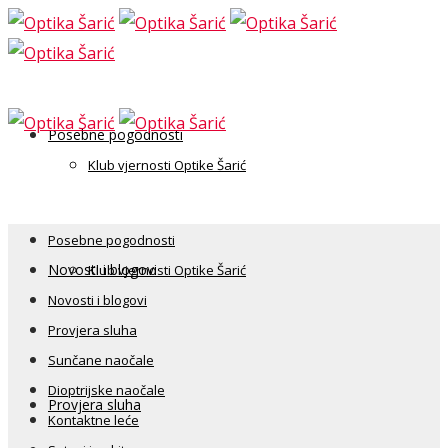
Posebne pogodnosti
Klub vjernosti Optike Šarić
Posebne pogodnosti
Novosti i blogovi
Klub vjernosti Optike Šarić
Novosti i blogovi
Provjera sluha
Sunčane naočale
Dioptrijske naočale
Provjera sluha
Kontaktne leće