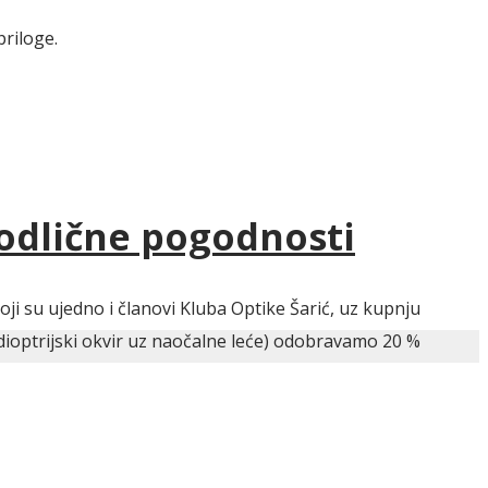
priloge.
 odlične pogodnosti
ji su ujedno i članovi Kluba Optike Šarić, uz kupnju
dioptrijski okvir uz naočalne leće) odobravamo 20 %