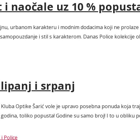
t i naočale uz 10 % popust
izajnu, urbanom karakteru i modnim dodacima koji ne prolaze
, samopouzdanje i stil s karakterom. Danas Police kolekcije 
ipanj i srpanj
Kluba Optike Šarić vole je upravo posebna ponuda koja traje 
dina, toliko popusta! Godine su samo broj! I to u obliku pos
i Police