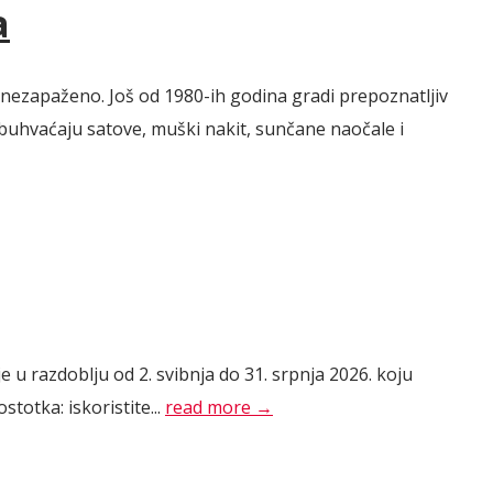
a
 nezapaženo. Još od 1980-ih godina gradi prepoznatljiv
obuhvaćaju satove, muški nakit, sunčane naočale i
u razdoblju od 2. svibnja do 31. srpnja 2026. koju
totka: iskoristite...
read more →