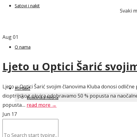
Satovi i nakit
Svaki m
Aug
01
O nama
Ljeto u Optici Šarić svoj
Ljeto u Optici Šarić svojim članovima Kluba donosi odlične 
Kontakt
dioptrijskog okvira odobravamo 50 % popusta na naočalne l
Poliklinika Retina
popusta....
read more →
Jun
17