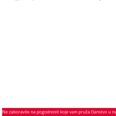
Ne zaboravite na pogodnosti koje vam pruža članstvo u n