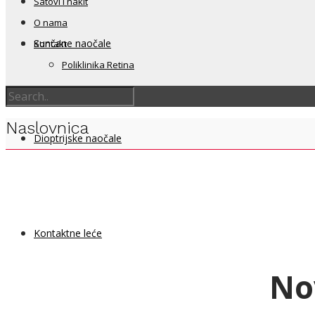
Satovi i nakit
O nama
Sunčane naočale
Kontakt
Poliklinika Retina
Naslovnica
Dioptrijske naočale
Kontaktne leće
No