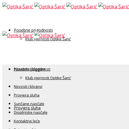
Posebne pogodnosti
Klub vjernosti Optike Šarić
Novosti i blogovi
Posebne pogodnosti
Klub vjernosti Optike Šarić
Novosti i blogovi
Provjera sluha
Sunčane naočale
Provjera sluha
Dioptrijske naočale
Kontaktne leće