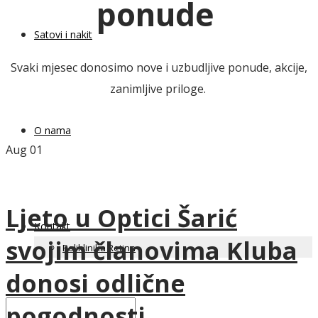
ponude
Satovi i nakit
Svaki mjesec donosimo nove i uzbudljive ponude, akcije,
zanimljive priloge.
O nama
Aug
01
Ljeto u Optici Šarić
Kontakt
svojim članovima Kluba
Poliklinika Retina
donosi odlične
pogodnosti