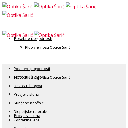
Posebne pogodnosti
Klub vjernosti Optike Šarić
Posebne pogodnosti
Novosti i blogovi
Klub vjernosti Optike Šarić
Novosti i blogovi
Provjera sluha
Sunčane naočale
Dioptrijske naočale
Provjera sluha
Kontaktne leće