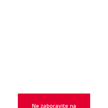
U NAŠOJ PONUDI PRONAĐITE I
SATOVE I NAKIT IZ KOLEKCIJA GUESS I
POLICE
Ne zaboravite na