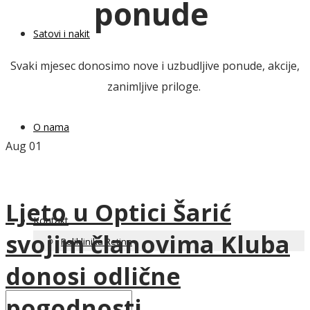
ponude
Satovi i nakit
Svaki mjesec donosimo nove i uzbudljive ponude, akcije,
zanimljive priloge.
O nama
Aug
01
Ljeto u Optici Šarić
Kontakt
svojim članovima Kluba
Poliklinika Retina
donosi odlične
pogodnosti