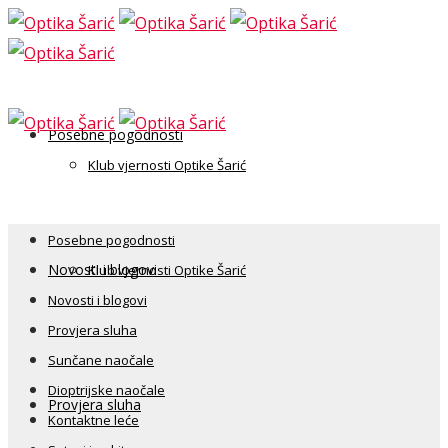
Posebne pogodnosti
Klub vjernosti Optike Šarić
Posebne pogodnosti
Novosti i blogovi
Klub vjernosti Optike Šarić
Novosti i blogovi
Provjera sluha
Sunčane naočale
Dioptrijske naočale
Provjera sluha
Kontaktne leće