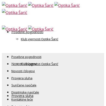
Posebne pogodnosti
Klub vjernosti Optike Šarić
Posebne pogodnosti
Novosti i blogovi
Klub vjernosti Optike Šarić
Novosti i blogovi
Provjera sluha
Sunčane naočale
Dioptrijske naočale
Provjera sluha
Kontaktne leće