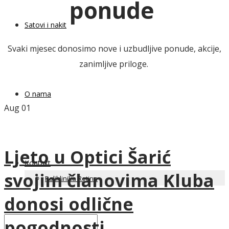
ponude
Satovi i nakit
Svaki mjesec donosimo nove i uzbudljive ponude, akcije,
zanimljive priloge.
O nama
Aug
01
Ljeto u Optici Šarić
Kontakt
svojim članovima Kluba
Poliklinika Retina
donosi odlične
pogodnosti