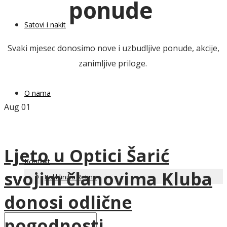
ponude
Satovi i nakit
Svaki mjesec donosimo nove i uzbudljive ponude, akcije,
zanimljive priloge.
O nama
Aug
01
Ljeto u Optici Šarić
Kontakt
svojim članovima Kluba
Poliklinika Retina
donosi odlične
pogodnosti