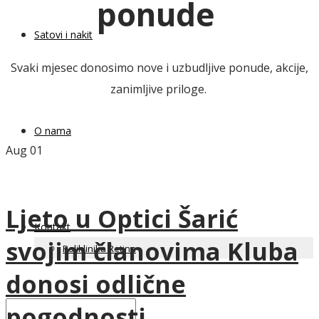
ponude
Satovi i nakit
Svaki mjesec donosimo nove i uzbudljive ponude, akcije,
zanimljive priloge.
O nama
Aug
01
Ljeto u Optici Šarić
Kontakt
svojim članovima Kluba
Poliklinika Retina
donosi odlične
pogodnosti