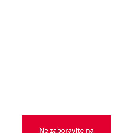
U NAŠOJ PONUDI PRONAĐITE I
SATOVE I NAKIT IZ KOLEKCIJA GUESS I
POLICE
Ne zaboravite na