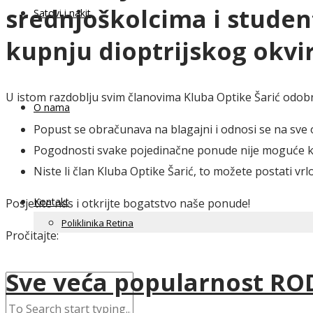
srednjoškolcima i student
Satovi i nakit
kupnju dioptrijskog okv
U istom razdoblju svim članovima Kluba Optike Šarić odo
O nama
Popust se obračunava na blagajni i odnosi se na sve o
Pogodnosti svake pojedinačne ponude nije moguće k
Niste li član Kluba Optike Šarić, to možete postati vr
Kontakt
Posjetite nas i otkrijte bogatstvo naše ponude!
Poliklinika Retina
Pročitajte:
Sve veća popularnost RO