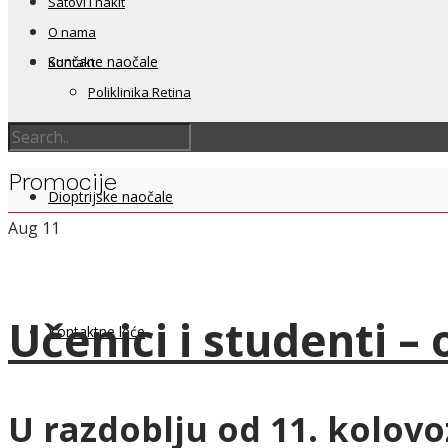
Satovi i nakit
O nama
Sunčane naočale
Kontakt
Poliklinika Retina
Promocije
Dioptrijske naočale
Aug
11
Učenici i studenti –
Kontaktne leće
U razdoblju
od 11. kolovo