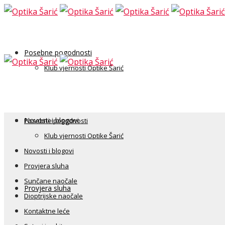
Posebne pogodnosti
Klub vjernosti Optike Šarić
Novosti i blogovi
Posebne pogodnosti
Klub vjernosti Optike Šarić
Novosti i blogovi
Provjera sluha
Sunčane naočale
Provjera sluha
Dioptrijske naočale
Kontaktne leće