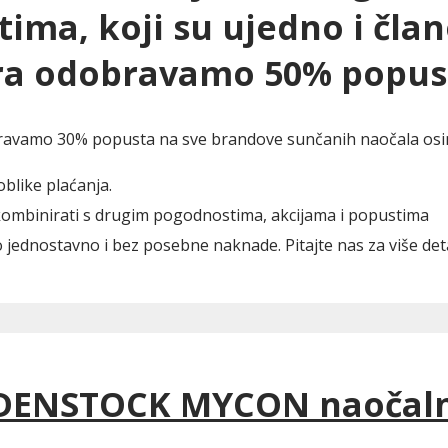
ima, koji su ujedno i član
ira odobravamo
50% popust
bravamo 30% popusta na sve brandove sunčanih naočala osim
blike plaćanja.
ombinirati s drugim pogodnostima, akcijama i popustima
lo jednostavno i bez posebne naknade. Pitajte nas za više det
DENSTOCK MYCON naočalnih