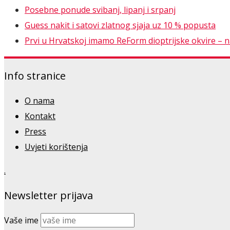
Posebne ponude svibanj, lipanj i srpanj
Guess nakit i satovi zlatnog sjaja uz 10 % popusta
Prvi u Hrvatskoj imamo ReForm dioptrijske okvire – nao
Info stranice
O nama
Kontakt
Press
Uvjeti korištenja
.
Newsletter prijava
Vaše ime