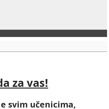
da za vas!
ne svim
učenicima,