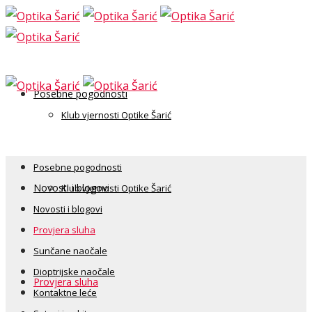
Posebne pogodnosti
Klub vjernosti Optike Šarić
Posebne pogodnosti
Novosti i blogovi
Klub vjernosti Optike Šarić
Novosti i blogovi
Provjera sluha
Sunčane naočale
Dioptrijske naočale
Provjera sluha
Kontaktne leće