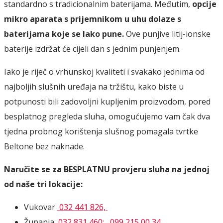
standardno s tradicionalnim baterijama. Međutim,
opcije
mikro aparata s prijemnikom u uhu dolaze s
baterijama koje se lako pune.
Ove punjive litij-ionske
baterije izdržat će cijeli dan s jednim punjenjem.
Iako je riječ o vrhunskoj kvaliteti i svakako jednima od
najboljih slušnih uređaja na tržištu, kako biste u
potpunosti bili zadovoljni kupljenim proizvodom, pored
besplatnog pregleda sluha, omogućujemo vam čak dva
tjedna probnog korištenja slušnog pomagala tvrtke
Beltone bez naknade.
Naručite se za BESPLATNU provjeru sluha na jednoj
od naše tri lokacije:
Vukovar
032 441 826,
Županja,
032 831 460;
,
099 215 00 34