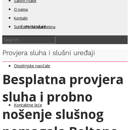
Satovi i nakit
O nama
Kontakt
Sunčane naočale
Poliklinika Retina
Provjera sluha i slušni uređaji
Dioptrijske naočale
Besplatna provjera
sluha i probno
Kontaktne leće
nošenje slušnog