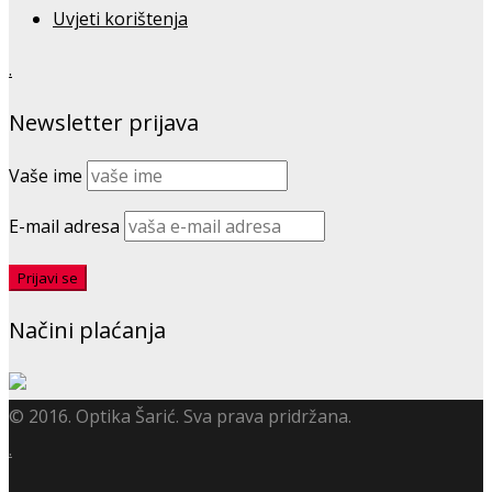
Uvjeti korištenja
.
Newsletter prijava
Vaše ime
E-mail adresa
Načini plaćanja
© 2016. Optika Šarić. Sva prava pridržana.
.