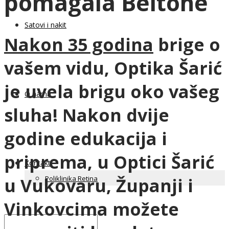
pomagala Beltone
Satovi i nakit
Nakon 35 godina
brige o
vašem vidu, Optika Šarić
je uvela brigu oko vašeg
O nama
sluha! Nakon dvije
godine edukacija i
priprema, u Optici Šarić
Kontakt
Poliklinika Retina
u Vukovaru, Županji i
Vinkovcima možete