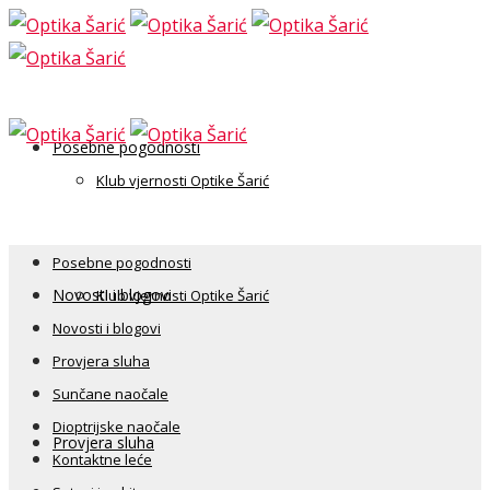
Posebne pogodnosti
Klub vjernosti Optike Šarić
Posebne pogodnosti
Novosti i blogovi
Klub vjernosti Optike Šarić
Novosti i blogovi
Provjera sluha
Sunčane naočale
Dioptrijske naočale
Provjera sluha
Kontaktne leće