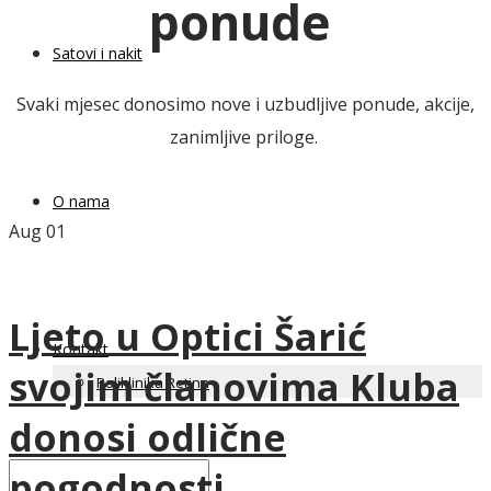
ponude
Satovi i nakit
Svaki mjesec donosimo nove i uzbudljive ponude, akcije,
zanimljive priloge.
O nama
Aug
01
Ljeto u Optici Šarić
Kontakt
svojim članovima Kluba
Poliklinika Retina
donosi odlične
pogodnosti