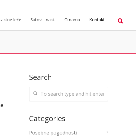
taktne leće
Satovi i nakit
O nama
Kontakt
Search
ne
Categories
Posebne pogodnosti