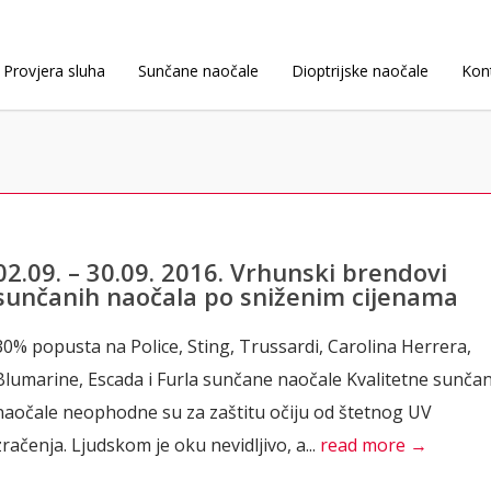
Provjera sluha
Sunčane naočale
Dioptrijske naočale
Kon
02.09. – 30.09. 2016. Vrhunski brendovi
sunčanih naočala po sniženim cijenama
30% popusta na Police, Sting, Trussardi, Carolina Herrera,
Blumarine, Escada i Furla sunčane naočale Kvalitetne sunča
naočale neophodne su za zaštitu očiju od štetnog UV
zračenja. Ljudskom je oku nevidljivo, a...
read more →