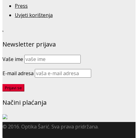
Press
Uvjeti korištenja
.
Newsletter prijava
Vaše ime
E-mail adresa
Načini plaćanja
© 2016. Optika Šarić. Sva prava pridržana.
.