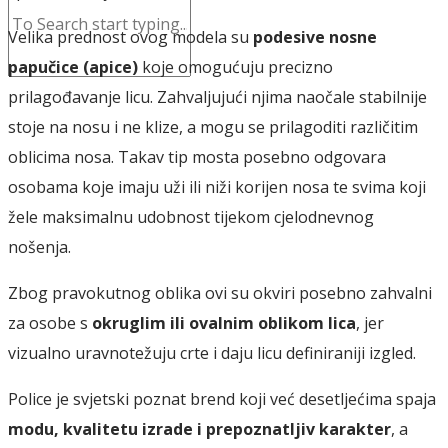
Velika
prednost
ovog
modela
su
podesive
nosne
papučice (
apice)
koje
omogućuju
precizno
prilagođavanje
licu.
Zahvaljujući
njima
naočale
stabilnije
stoje
na
nosu
i
ne
klize,
a
mogu
se
prilagoditi
različitim
oblicima
nosa.
Takav
tip
mosta
posebno
odgovara
osobama
koje
imaju
uži
ili
niži
korijen
nosa
te
svima
koji
žele
maksimalnu
udobnost
tijekom
cjelodnevnog
nošenja.
Zbog
pravokutnog
oblika
ovi
su
okviri
posebno
zahvalni
za
osobe
s
okruglim
ili
ovalnim
oblikom
lica
,
jer
vizualno
uravnotežuju
crte
i
daju
licu
definiraniji
izgled.
Police
je
svjetski
poznat
brend
koji
već
desetljećima
spaja
modu,
kvalitetu
izrade
i
prepoznatljiv
karakter
,
a