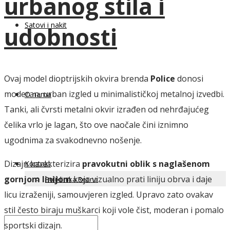
urbanog stila i
Satovi i nakit
udobnosti
Ovaj
model
dioptrijskih
okvira
brenda
Police
donosi
moderan,
urban
izgled
u
minimalističkoj
metalnoj
izvedbi.
O nama
Tanki,
ali
čvrsti
metalni
okvir
izrađen
od
nehrđajućeg
čelika
vrlo
je
lagan,
što
ove
naočale
čini
iznimno
ugodnima
za
svakodnevno
nošenje.
Dizajn
karakterizira
pravokutni
oblik
s
naglašenom
Kontakt
gornjom
linijom
koja
vizualno
prati
liniju
obrva
i
daje
Poliklinika Retina
licu
izraženiji,
samouvjeren
izgled.
Upravo
zato
ovakav
stil
često
biraju
muškarci
koji
vole
čist,
moderan
i
pomalo
sportski
dizajn.