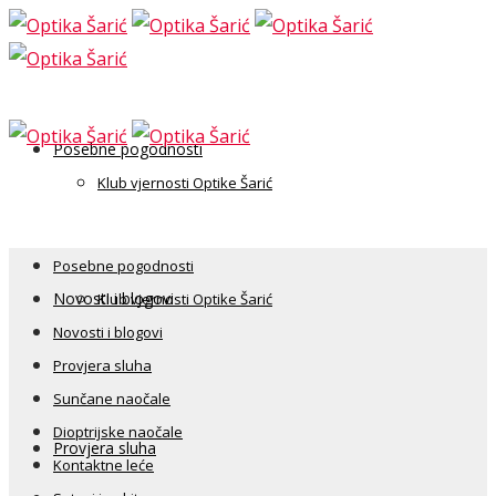
Posebne pogodnosti
Klub vjernosti Optike Šarić
Posebne pogodnosti
Novosti i blogovi
Klub vjernosti Optike Šarić
Novosti i blogovi
Provjera sluha
Sunčane naočale
Dioptrijske naočale
Provjera sluha
Kontaktne leće