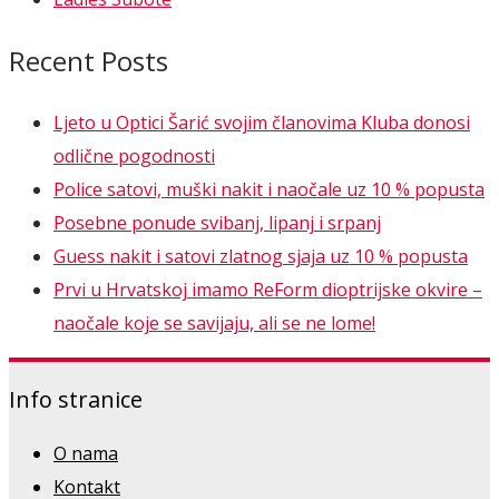
Recent Posts
Ljeto u Optici Šarić svojim članovima Kluba donosi
odlične pogodnosti
Police satovi, muški nakit i naočale uz 10 % popusta
Posebne ponude svibanj, lipanj i srpanj
Guess nakit i satovi zlatnog sjaja uz 10 % popusta
Prvi u Hrvatskoj imamo ReForm dioptrijske okvire –
naočale koje se savijaju, ali se ne lome!
Info stranice
O nama
Kontakt