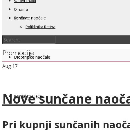
Satovi i nakit
O nama
Sunčane naočale
Kontakt
Poliklinika Retina
Promocije
Dioptrijske naočale
Aug
17
Nove sunčane naoča
Kontaktne leće
Pri kupnji sunčanih naoča