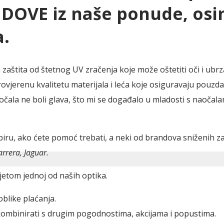
DOVE iz naše ponude, osim
.
tita od štetnog UV zračenja koje može oštetiti oči i ubrzat
jerenu kvalitetu materijala i leća koje osiguravaju pouzdan
la ne boli glava, što mi se događalo u mladosti s naočalama
u, ako ćete pomoć trebati, a neki od brandova sniženih za
rrera, Jaguar.
sjetom jednoj od naših optika.
blike plaćanja.
mbinirati s drugim pogodnostima, akcijama i popustima.