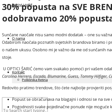
30% popusta na SVE BREN
Satovi i nakit
odobravamo 20% popusta
Sunčane naočale nisu samo modni dodatak – one su važna zaš
O nama
Odabirom naočala poznatih svjetskih brandova biramo i prov
o našem ukusu. Osobno mi je važno da me od sunčanih naoča
stoje.
U OPTICI ŠARIĆ ćemo vam svakako pomoći pri vašem odabir
Kontakt
Carolina Herrera, Escada, Blumarine, Guess, Tommy Hilfiger, Ca
Poliklinika Retina
Redovito pratimo trendove, što ćete najbolje provjeriti po
Popust se obračunava na blagajni i odnosi se na sve o
Pogodnosti svake pojedinačne ponude nije moguće ko