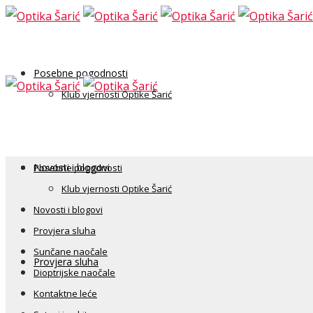
Posebne pogodnosti
Klub vjernosti Optike Šarić
Novosti i blogovi
Posebne pogodnosti
Klub vjernosti Optike Šarić
Novosti i blogovi
Provjera sluha
Sunčane naočale
Provjera sluha
Dioptrijske naočale
Kontaktne leće