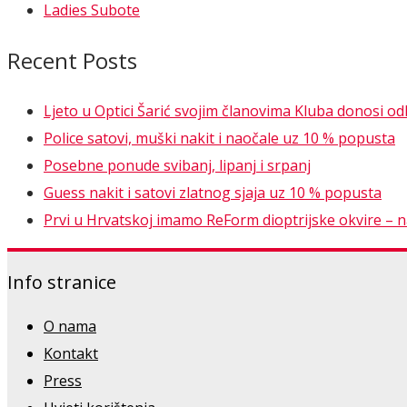
Ladies Subote
Recent Posts
Ljeto u Optici Šarić svojim članovima Kluba donosi o
Police satovi, muški nakit i naočale uz 10 % popusta
Posebne ponude svibanj, lipanj i srpanj
Guess nakit i satovi zlatnog sjaja uz 10 % popusta
Prvi u Hrvatskoj imamo ReForm dioptrijske okvire – nao
Info stranice
O nama
Kontakt
Press