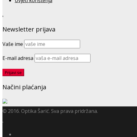
Uvjeti korištenja
.
Newsletter prijava
Vaše ime
E-mail adresa
Načini plaćanja
© 2016. Optika Šarić. Sva prava pridržana.
.