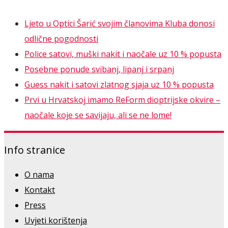
Ljeto u Optici Šarić svojim članovima Kluba donosi
odlične pogodnosti
Police satovi, muški nakit i naočale uz 10 % popusta
Posebne ponude svibanj, lipanj i srpanj
Guess nakit i satovi zlatnog sjaja uz 10 % popusta
Prvi u Hrvatskoj imamo ReForm dioptrijske okvire –
naočale koje se savijaju, ali se ne lome!
Info stranice
O nama
Kontakt
Press
Uvjeti korištenja