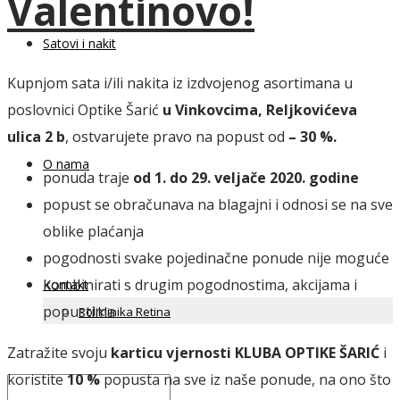
Valentinovo!
Satovi i nakit
Kupnjom sata i/ili nakita iz izdvojenog asortimana u
poslovnici Optike Šarić
u Vinkovcima, Reljkovićeva
ulica 2 b
, ostvarujete pravo na popust od
– 30 %.
O nama
ponuda traje
od 1. do 29. veljače 2020. godine
popust se obračunava na blagajni i odnosi se na sve
oblike plaćanja
pogodnosti svake pojedinačne ponude nije moguće
kombinirati s drugim pogodnostima, akcijama i
Kontakt
popustima
Poliklinika Retina
Zatražite svoju
karticu vjernosti KLUBA OPTIKE ŠARIĆ
i
koristite
10 %
popusta na sve iz naše ponude, na ono što