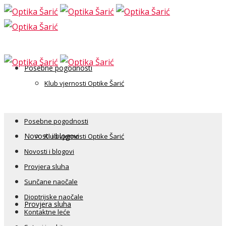
Posebne pogodnosti
Klub vjernosti Optike Šarić
Posebne pogodnosti
Novosti i blogovi
Klub vjernosti Optike Šarić
Novosti i blogovi
Provjera sluha
Sunčane naočale
Dioptrijske naočale
Provjera sluha
Kontaktne leće