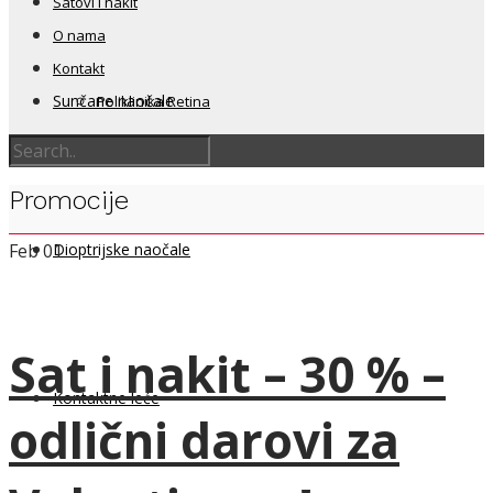
Satovi i nakit
O nama
Kontakt
Sunčane naočale
Poliklinika Retina
Promocije
Dioptrijske naočale
Feb
01
Sat i nakit – 30 % –
Kontaktne leće
odlični darovi za