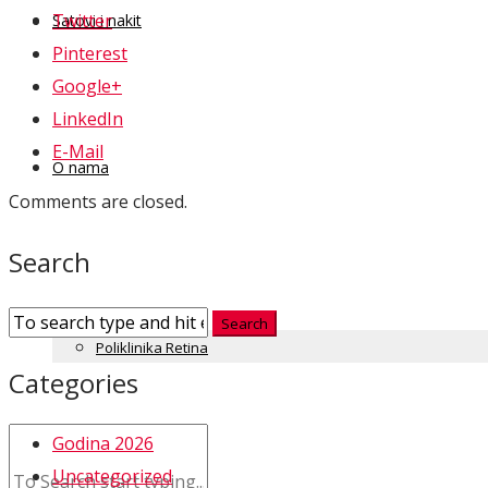
Twitter
Satovi i nakit
Pinterest
Google+
LinkedIn
E-Mail
O nama
Comments are closed.
Search
Kontakt
Poliklinika Retina
Categories
Godina 2026
Uncategorized