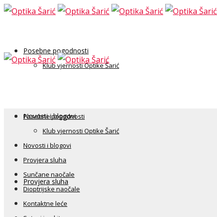
Posebne pogodnosti
Klub vjernosti Optike Šarić
Novosti i blogovi
Posebne pogodnosti
Klub vjernosti Optike Šarić
Novosti i blogovi
Provjera sluha
Sunčane naočale
Provjera sluha
Dioptrijske naočale
Kontaktne leće