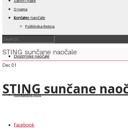
Satovi i nakit
O nama
Sunčane naočale
Kontakt
Poliklinika Retina
STING sunčane naočale
Dioptrijske naočale
Dec
01
STING sunčane naoč
Kontaktne leće
Facebook