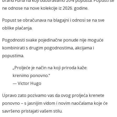
brand Furia
na koji odobravamo
20% popusta.
Popusti se
ne odnose na nove kolekcije iz 2026. godine.
Popust se obračunava na blagajni i odnosi se na sve
oblike plaćanja.
Pogodnosti svake pojedinačne ponude nije moguće
kombinirati s drugim pogodnostima, akcijama i
popustima.
„Proljeće je način na koji priroda kaže:
krenimo ponovno.“
— Victor Hugo
Upravo zato pozivamo vas da ovog proljeća krenete
ponovno – s jasnijim vidom i novim naočalama koje će
savršeno pristajati vašem stilu.