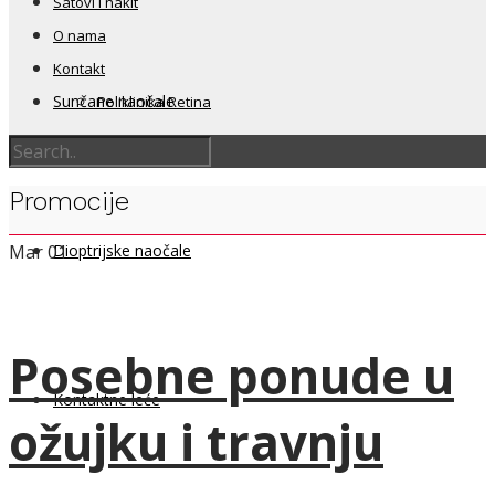
Satovi i nakit
O nama
Kontakt
Sunčane naočale
Poliklinika Retina
Promocije
Dioptrijske naočale
Mar
01
Posebne ponude u
Kontaktne leće
ožujku i travnju