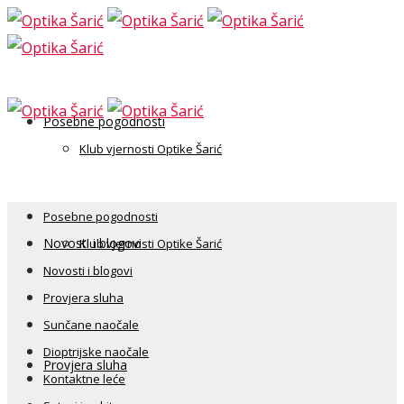
Posebne pogodnosti
Klub vjernosti Optike Šarić
Posebne pogodnosti
Novosti i blogovi
Klub vjernosti Optike Šarić
Novosti i blogovi
Provjera sluha
Sunčane naočale
Dioptrijske naočale
Provjera sluha
Kontaktne leće