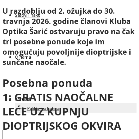
U razdoblju od 2. ožujka do 30.
Satovi i nakit
travnja 2026. godine članovi Kluba
Optika Šarić ostvaruju pravo na čak
tri posebne ponude koje im
omogućuju povoljnije dioptrijske i
O nama
sunčane naočale.
Posebna ponuda
1:
GRATIS NAOČALNE
Kontakt
LEĆE
UZ KUPNJU
Poliklinika Retina
DIOPTRIJSKOG OKVIRA