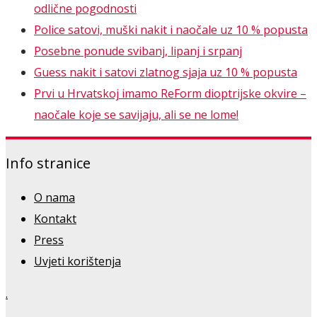
odlične pogodnosti
Police satovi, muški nakit i naočale uz 10 % popusta
Posebne ponude svibanj, lipanj i srpanj
Guess nakit i satovi zlatnog sjaja uz 10 % popusta
Prvi u Hrvatskoj imamo ReForm dioptrijske okvire –
naočale koje se savijaju, ali se ne lome!
Info stranice
O nama
Kontakt
Press
Uvjeti korištenja
.