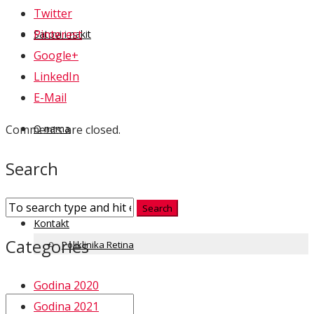
Twitter
Pinterest
Satovi i nakit
Google+
LinkedIn
E-Mail
O nama
Comments are closed.
Search
Kontakt
Categories
Poliklinika Retina
Godina 2020
Godina 2021