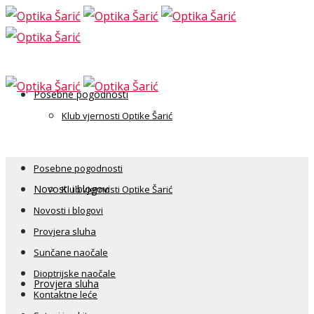
Posebne pogodnosti
Klub vjernosti Optike Šarić
Posebne pogodnosti
Novosti i blogovi
Klub vjernosti Optike Šarić
Novosti i blogovi
Provjera sluha
Sunčane naočale
Dioptrijske naočale
Provjera sluha
Kontaktne leće