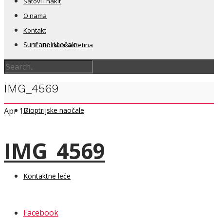
Satovi i nakit
O nama
Kontakt
Sunčane naočale
Poliklinika Retina
IMG_4569
Dioptrijske naočale
Apr
17
IMG_4569
Kontaktne leće
Facebook