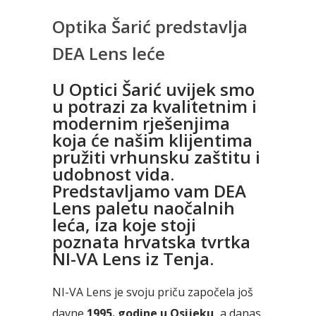
Optika Šarić predstavlja
DEA Lens leće
U Optici Šarić uvijek smo
u potrazi za kvalitetnim i
modernim rješenjima
koja će našim klijentima
pružiti vrhunsku zaštitu i
udobnost vida.
Predstavljamo vam DEA
Lens paletu naočalnih
leća, iza koje stoji
poznata hrvatska tvrtka
NI-VA Lens iz Tenja.
NI-VA Lens je svoju priču započela još
davne
1995. godine u Osijeku,
a danas