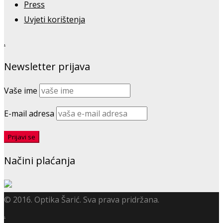
Press
Uvjeti korištenja
.
Newsletter prijava
Vaše ime
E-mail adresa
Načini plaćanja
© 2016. Optika Šarić. Sva prava pridržana.
.