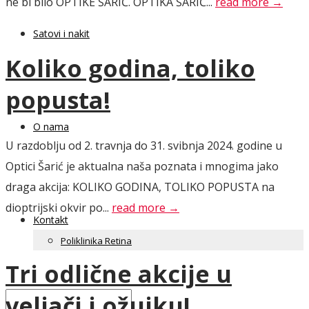
ne bi bilo OPTIKE ŠARIĆ. OPTIKA ŠARIĆ...
read more →
Satovi i nakit
Koliko godina, toliko
popusta!
O nama
U razdoblju od 2. travnja do 31. svibnja 2024. godine u
Optici Šarić je aktualna naša poznata i mnogima jako
draga akcija: KOLIKO GODINA, TOLIKO POPUSTA na
dioptrijski okvir po...
read more →
Kontakt
Poliklinika Retina
Tri odlične akcije u
veljači i ožujku!