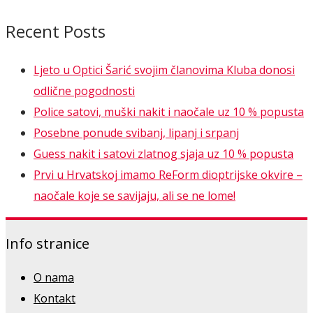
Recent Posts
Ljeto u Optici Šarić svojim članovima Kluba donosi
odlične pogodnosti
Police satovi, muški nakit i naočale uz 10 % popusta
Posebne ponude svibanj, lipanj i srpanj
Guess nakit i satovi zlatnog sjaja uz 10 % popusta
Prvi u Hrvatskoj imamo ReForm dioptrijske okvire –
naočale koje se savijaju, ali se ne lome!
Info stranice
O nama
Kontakt