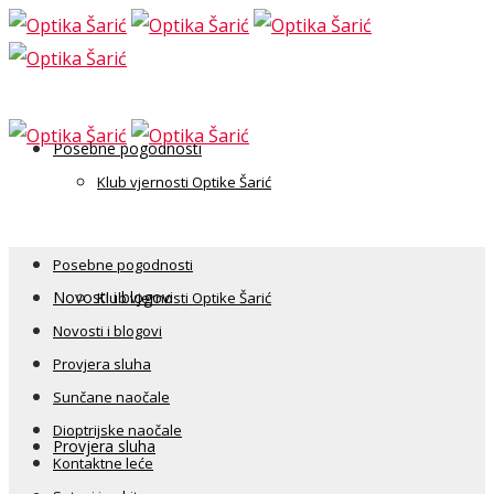
Posebne pogodnosti
Klub vjernosti Optike Šarić
Posebne pogodnosti
Novosti i blogovi
Klub vjernosti Optike Šarić
Novosti i blogovi
Provjera sluha
Sunčane naočale
Dioptrijske naočale
Provjera sluha
Kontaktne leće