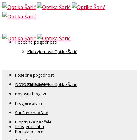
Posebne pogodnosti
Klub vjernosti Optike Šarić
Posebne pogodnosti
Novosti i blogovi
Klub vjernosti Optike Šarić
Novosti i blogovi
Provjera sluha
Sunčane naočale
Dioptrijske naočale
Provjera sluha
Kontaktne leće