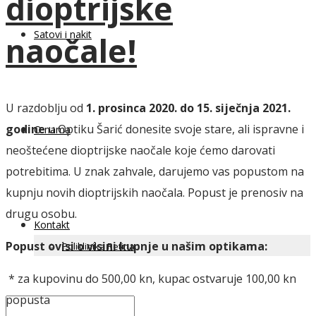
dioptrijske
Satovi i nakit
naočale!
U razdoblju od
1. prosinca 2020. do 15. siječnja 2021.
godine
u Optiku Šarić donesite svoje stare, ali ispravne i
O nama
neoštećene dioptrijske naočale koje ćemo darovati
potrebitima. U znak zahvale, darujemo vas popustom na
kupnju novih dioptrijskih naočala. Popust je prenosiv na
drugu osobu.
Kontakt
Popust ovisi o visini kupnje u našim optikama:
Poliklinika Retina
* za kupovinu do 500,00 kn, kupac ostvaruje 100,00 kn
popusta