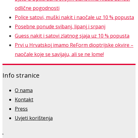
odlične pogodnosti
Police satovi, muški nakit i naočale uz 10 % popusta
Posebne ponude svibanj, lipanj i srpanj
Guess nakit i satovi zlatnog sjaja uz 10 % popusta
Prvi u Hrvatskoj imamo ReForm dioptrijske okvire –
naočale koje se savijaju, ali se ne lome!
Info stranice
O nama
Kontakt
Press
Uvjeti korištenja
.