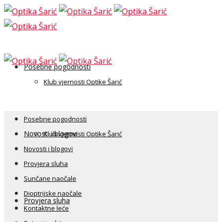
Posebne pogodnosti
Klub vjernosti Optike Šarić
Posebne pogodnosti
Novosti i blogovi
Klub vjernosti Optike Šarić
Novosti i blogovi
Provjera sluha
Sunčane naočale
Dioptrijske naočale
Provjera sluha
Kontaktne leće