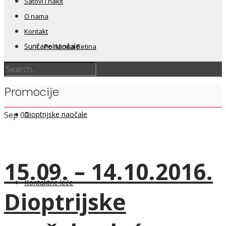
Satovi i nakit
O nama
Kontakt
Sunčane naočale
Poliklinika Retina
Promocije
Dioptrijske naočale
Sep
01
15.09. – 14.10.2016.
Kontaktne leće
Dioptrijske