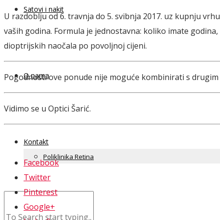
Satovi i nakit
U razdoblju od 6. travnja do 5. svibnja 2017. uz kupnju v
vaših godina. Formula je jednostavna: koliko imate godina
dioptrijskih naočala po povoljnoj cijeni.
O nama
Pogodnosti ove ponude nije moguće kombinirati s drugim 
Vidimo se u Optici Šarić.
Kontakt
Poliklinika Retina
Facebook
Twitter
Pinterest
Google+