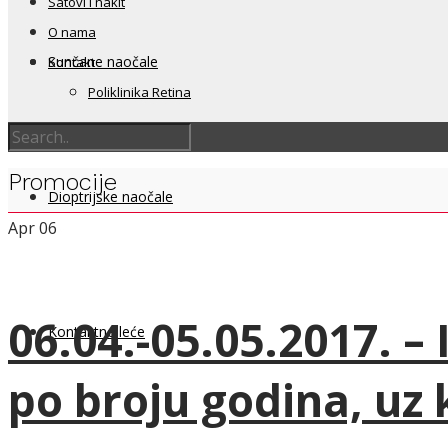
Satovi i nakit
O nama
Sunčane naočale
Kontakt
Poliklinika Retina
Promocije
Dioptrijske naočale
Apr
06
06.04.-05.05.2017. –
Kontaktne leće
po broju godina, uz 