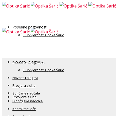
Posebne pogodnosti
Klub vjernosti Optike Šarić
Novosti i blogovi
Posebne pogodnosti
Klub vjernosti Optike Šarić
Novosti i blogovi
Provjera sluha
Sunčane naočale
Provjera sluha
Dioptrijske naočale
Kontaktne leće