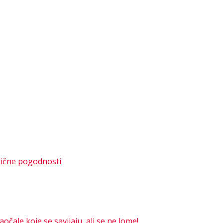
dlične pogodnosti
čale koje se savijaju, ali se ne lome!