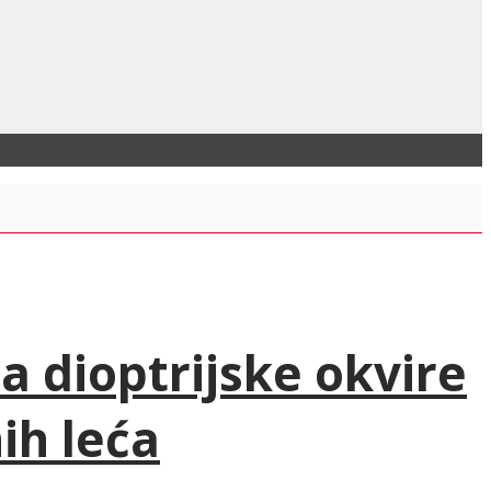
na dioptrijske okvire
ih leća