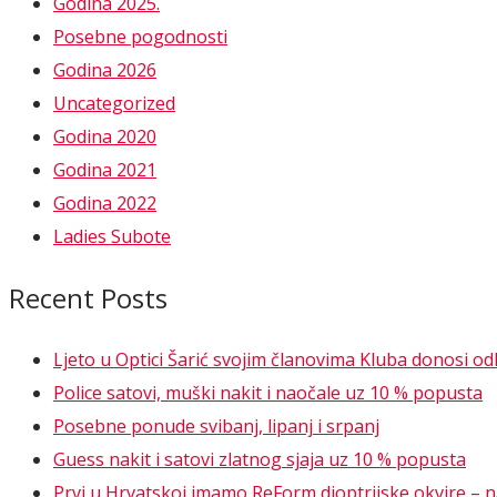
Godina 2025.
Posebne pogodnosti
Godina 2026
Uncategorized
Godina 2020
Godina 2021
Godina 2022
Ladies Subote
Recent Posts
Ljeto u Optici Šarić svojim članovima Kluba donosi o
Police satovi, muški nakit i naočale uz 10 % popusta
Posebne ponude svibanj, lipanj i srpanj
Guess nakit i satovi zlatnog sjaja uz 10 % popusta
Prvi u Hrvatskoj imamo ReForm dioptrijske okvire – nao