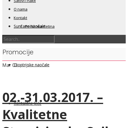
Satovi i nakit
O nama
Kontakt
Sunčane naočale
Poliklinika Retina
Promocije
Dioptrijske naočale
Mar
01
02.-31.03.2017. –
Kontaktne leće
Kvalitetne