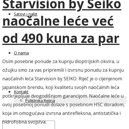
Starvision by Seiko
Satovi i nakit
naočalne leće već
od 490 kuna za par
O nama
Osim posebne ponude za kupnju dioptrijskih okvira, u
ožujku smo za vas pripremili i izvrsnu ponudu za kupnju
naočalnih leća Starvision by SEIKO. Riječ je o cijenjenom
japanskom brendu, koji kvalitetu svojih naočalnih leća
Kontakt
potkrjepljuje dvogodišnjom garancijom. Naočalne leće u
Poliklinika Retina
ovoj posebnoj ponudi dolaze s posebnom HSC doradom,
koja im omogućava izvrsna antirefleksna, antistatička i
hidrofobna svojstva.