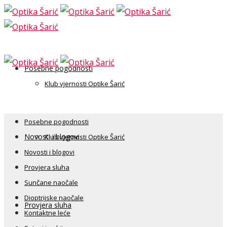
Posebne pogodnosti
Klub vjernosti Optike Šarić
Posebne pogodnosti
Novosti i blogovi
Klub vjernosti Optike Šarić
Novosti i blogovi
Provjera sluha
Sunčane naočale
Dioptrijske naočale
Provjera sluha
Kontaktne leće