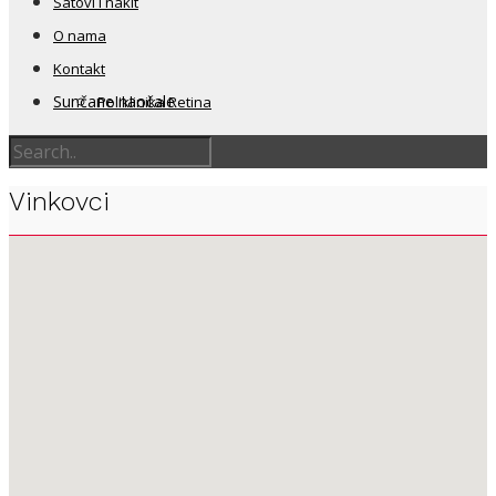
Satovi i nakit
O nama
Kontakt
Sunčane naočale
Poliklinika Retina
Vinkovci
Dioptrijske naočale
Kontaktne leće