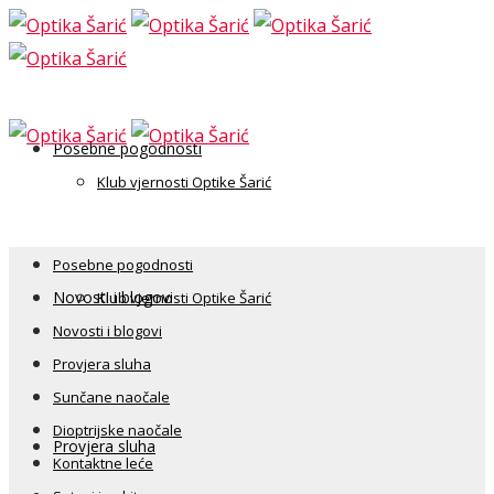
Posebne pogodnosti
Klub vjernosti Optike Šarić
Posebne pogodnosti
Novosti i blogovi
Klub vjernosti Optike Šarić
Novosti i blogovi
Provjera sluha
Sunčane naočale
Dioptrijske naočale
Provjera sluha
Kontaktne leće