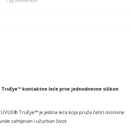
2)
Tag:
dnevne leće
quantity
® TruEye™ kontaktne leće prve jednodnevne silikon
UVUE® TruEye™ je jedina leća koja pruža četiri osnovne
vode zahtjevan i užurban život.