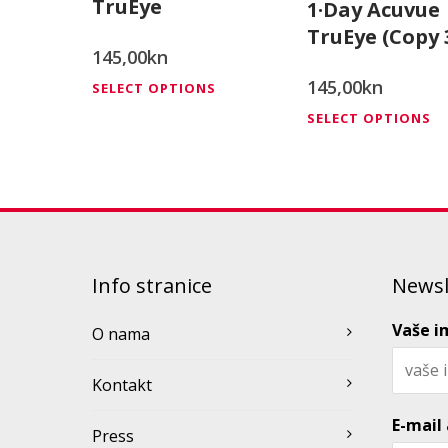
TruEye
1·Day Acuvue
TruEye (Copy 
145,00
kn
145,00
kn
This
SELECT OPTIONS
product
Th
SELECT OPTIONS
has
pr
multiple
ha
variants.
mu
The
va
options
T
Info stranice
Newsl
may
op
be
m
Vaše i
O nama
chosen
b
Kontakt
on
ch
the
o
E-mail
Press