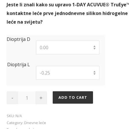
Jeste li znali kako su upravo 1-DAY ACUVUE® TruEye
kontaktne leće prve jednodnevne silikon hidrogelne
leće na svijetu?
Dioptrija D
0.00
Dioptrija L
-0.25
1·Day
ADD TO CART
-
+
Acuvue
TruEye
SKU:
N/A
(Copy
Category:
Dnevne leće