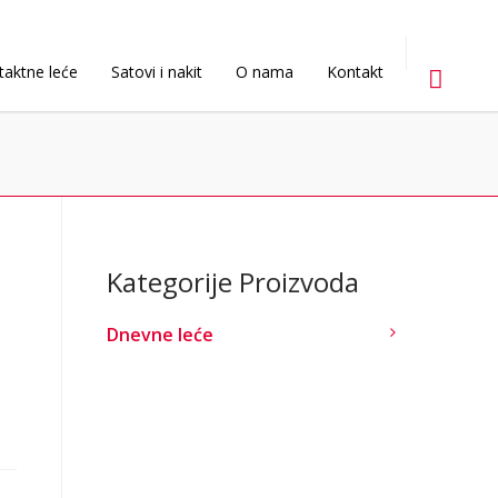
taktne leće
Satovi i nakit
O nama
Kontakt
Kategorije Proizvoda
Dnevne leće