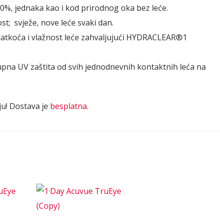
00%, jednaka kao i kod prirodnog oka bez leće.
st; svježe, nove leće svaki dan.
latkoća i vlažnost leće zahvaljujući HYDRACLEAR®1
pna UV zaštita od svih jednodnevnih kontaktnih leća na
ju! Dostava je
besplatna
.