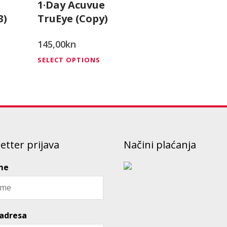
1·Day Acuvue
3)
TruEye (Copy)
145,00
kn
is
This
SELECT OPTIONS
oduct
product
s
has
ltiple
multiple
riants.
variants.
he
The
etter prijava
Načini plaćanja
tions
options
ay
may
me
e
be
osen
chosen
n
on
 adresa