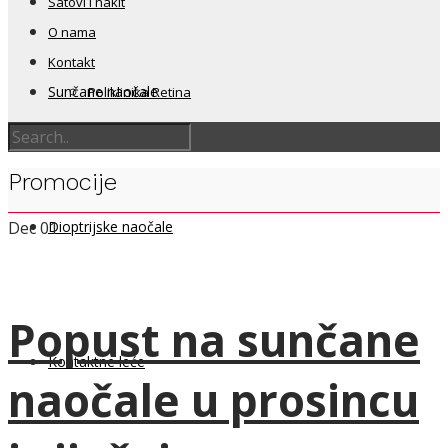
Satovi i nakit
O nama
Kontakt
Sunčane naočale
Poliklinika Retina
Promocije
Dioptrijske naočale
Dec
01
Popust na sunčane
Kontaktne leće
naočale u prosincu