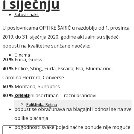
i siječnju
Satovi i nakit
U poslovnicama OPTIKE ŠARIĆ u razdoblju od 1. prosinca
2019. do 31. siječnja 2020. godine aktualni su sljedeći
popusti na kvalitetne sunčane naočale:
O nama
20 %
Furia, Guess
40 %
Police, Sting, Furla, Escada, Fila, Bluemarine,
Carolina Herrera, Converse
60 %
Montana, Sunoptics
80 %
izdvojeni asortiman – razni brandovi
Kontakt
Poliklinika Retina
popust se obračunava na blagajni i odnosi se na sve
oblike plaćanja
pogodnosti svake pojedinačne ponude nije moguće