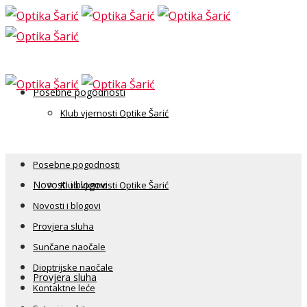
Posebne pogodnosti
Klub vjernosti Optike Šarić
Posebne pogodnosti
Novosti i blogovi
Klub vjernosti Optike Šarić
Novosti i blogovi
Provjera sluha
Sunčane naočale
Dioptrijske naočale
Provjera sluha
Kontaktne leće