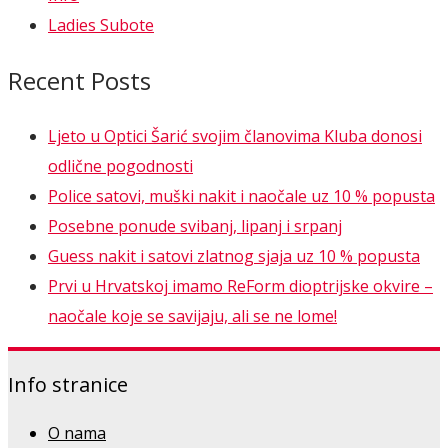
Ladies Subote
Recent Posts
Ljeto u Optici Šarić svojim članovima Kluba donosi
odlične pogodnosti
Police satovi, muški nakit i naočale uz 10 % popusta
Posebne ponude svibanj, lipanj i srpanj
Guess nakit i satovi zlatnog sjaja uz 10 % popusta
Prvi u Hrvatskoj imamo ReForm dioptrijske okvire –
naočale koje se savijaju, ali se ne lome!
Info stranice
O nama