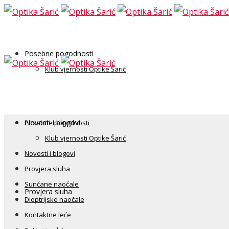
Posebne pogodnosti
Klub vjernosti Optike Šarić
Novosti i blogovi
Posebne pogodnosti
Klub vjernosti Optike Šarić
Novosti i blogovi
Provjera sluha
Sunčane naočale
Provjera sluha
Dioptrijske naočale
Kontaktne leće