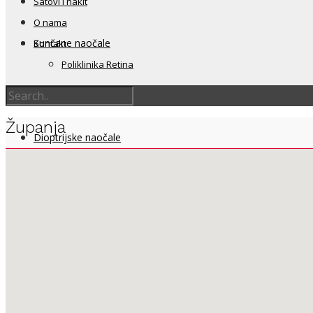
Satovi i nakit
O nama
Sunčane naočale
Kontakt
Poliklinika Retina
Županja
Dioptrijske naočale
Kontaktne leće