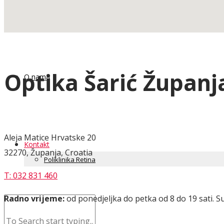
Satovi i nakit
Optika Šarić Županj
O nama
Aleja Matice Hrvatske 20
Kontakt
32270, Županja, Croatia
Poliklinika Retina
T: 032 831 460
Radno vrijeme:
od ponedjeljka do petka od 8 do 19 sati. 