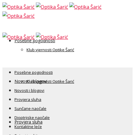
Posebne pogodnosti
Klub vjernosti Optike Šarić
Posebne pogodnosti
Novosti i blogovi
Klub vjernosti Optike Šarić
Novosti i blogovi
Provjera sluha
Sunčane naočale
Dioptrijske naočale
Provjera sluha
Kontaktne leće