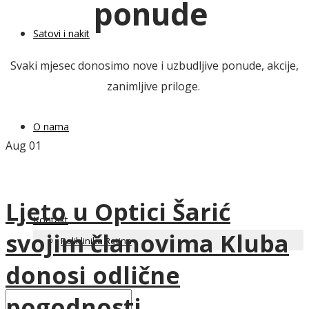
ponude
Satovi i nakit
Svaki mjesec donosimo nove i uzbudljive ponude, akcije,
zanimljive priloge.
O nama
Aug
01
Ljeto u Optici Šarić
Kontakt
svojim članovima Kluba
Poliklinika Retina
donosi odlične
pogodnosti