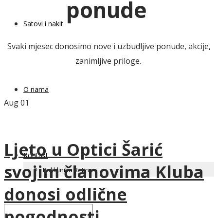
ponude
Satovi i nakit
Svaki mjesec donosimo nove i uzbudljive ponude, akcije,
zanimljive priloge.
O nama
Aug
01
Ljeto u Optici Šarić
Kontakt
svojim članovima Kluba
Poliklinika Retina
donosi odlične
pogodnosti