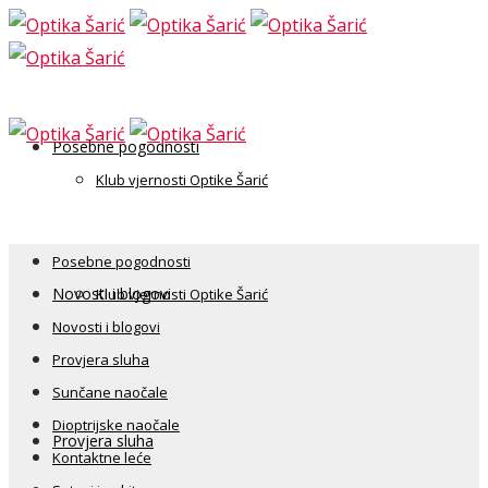
Posebne pogodnosti
Klub vjernosti Optike Šarić
Posebne pogodnosti
Novosti i blogovi
Klub vjernosti Optike Šarić
Novosti i blogovi
Provjera sluha
Sunčane naočale
Dioptrijske naočale
Provjera sluha
Kontaktne leće