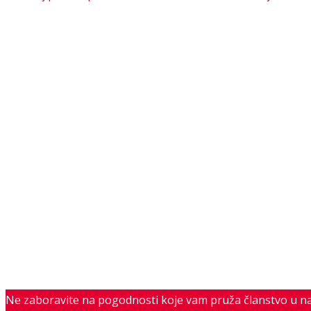
Ne zaboravite na pogodnosti koje vam pruža članstvo u n