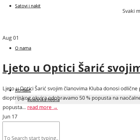
Satovi i nakit
Svaki m
Aug
01
O nama
Ljeto u Optici Šarić svoj
Ljeto u Optici Šarić svojim članovima Kluba donosi odlične 
Kontakt
dioptrijskog okvira odobravamo 50 % popusta na naočalne l
Poliklinika Retina
popusta....
read more →
Jun
17