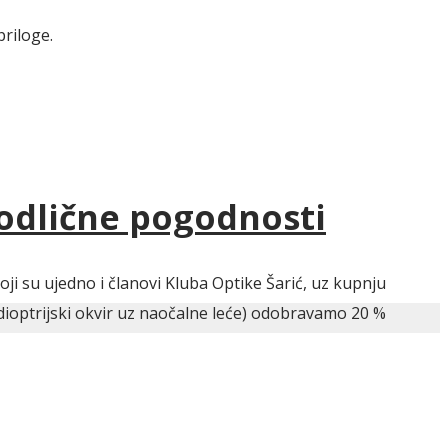
priloge.
 odlične pogodnosti
ji su ujedno i članovi Kluba Optike Šarić, uz kupnju
dioptrijski okvir uz naočalne leće) odobravamo 20 %