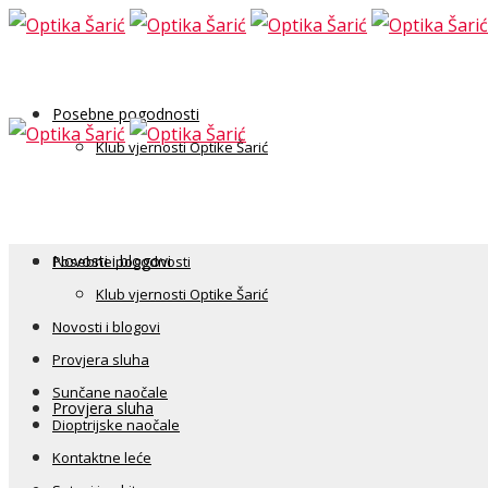
Posebne pogodnosti
Klub vjernosti Optike Šarić
Novosti i blogovi
Posebne pogodnosti
Klub vjernosti Optike Šarić
Novosti i blogovi
Provjera sluha
Sunčane naočale
Provjera sluha
Dioptrijske naočale
Kontaktne leće