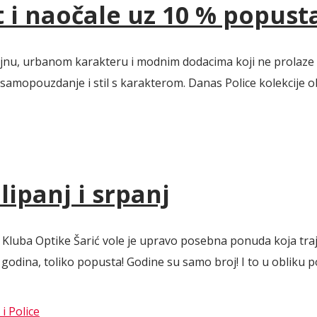
t i naočale uz 10 % popust
izajnu, urbanom karakteru i modnim dodacima koji ne prolaze
, samopouzdanje i stil s karakterom. Danas Police kolekcije 
ipanj i srpanj
Kluba Optike Šarić vole je upravo posebna ponuda koja traje 
dina, toliko popusta! Godine su samo broj! I to u obliku pos
i Police