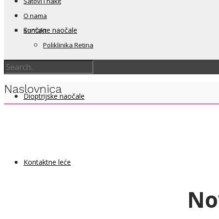
Satovi i nakit
O nama
Sunčane naočale
Kontakt
Poliklinika Retina
Naslovnica
Dioptrijske naočale
Kontaktne leće
No