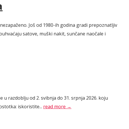
a
 nezapaženo. Još od 1980-ih godina gradi prepoznatljiv
obuhvaćaju satove, muški nakit, sunčane naočale i
u razdoblju od 2. svibnja do 31. srpnja 2026. koju
totka: iskoristite...
read more →