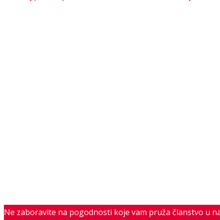
Ne zaboravite na pogodnosti koje vam pruža članstvo u n