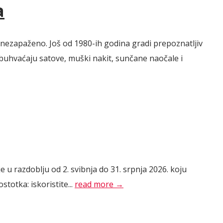
a
 nezapaženo. Još od 1980-ih godina gradi prepoznatljiv
obuhvaćaju satove, muški nakit, sunčane naočale i
u razdoblju od 2. svibnja do 31. srpnja 2026. koju
totka: iskoristite...
read more →