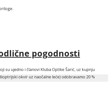
priloge.
 odlične pogodnosti
ji su ujedno i članovi Kluba Optike Šarić, uz kupnju
dioptrijski okvir uz naočalne leće) odobravamo 20 %