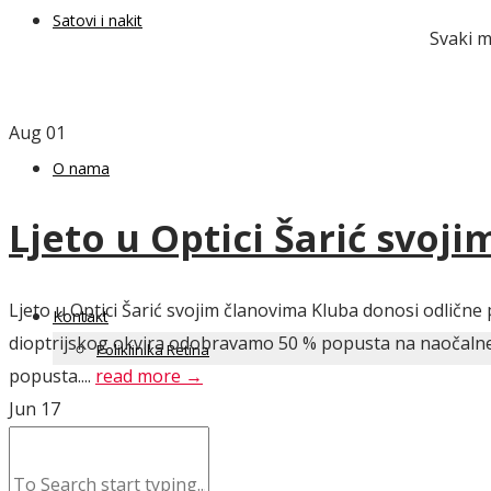
Satovi i nakit
Svaki m
Aug
01
O nama
Ljeto u Optici Šarić svoj
Ljeto u Optici Šarić svojim članovima Kluba donosi odlične 
Kontakt
dioptrijskog okvira odobravamo 50 % popusta na naočalne l
Poliklinika Retina
popusta....
read more →
Jun
17