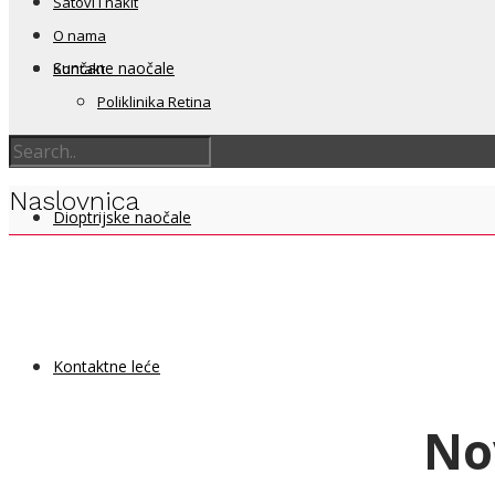
Satovi i nakit
O nama
Sunčane naočale
Kontakt
Poliklinika Retina
Naslovnica
Dioptrijske naočale
Kontaktne leće
No