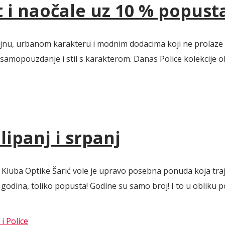
t i naočale uz 10 % popust
izajnu, urbanom karakteru i modnim dodacima koji ne prolaze
, samopouzdanje i stil s karakterom. Danas Police kolekcije 
ipanj i srpanj
Kluba Optike Šarić vole je upravo posebna ponuda koja traje 
dina, toliko popusta! Godine su samo broj! I to u obliku pos
i Police