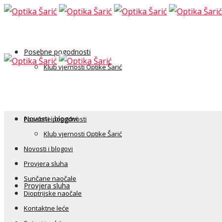
Posebne pogodnosti
Klub vjernosti Optike Šarić
Novosti i blogovi
Posebne pogodnosti
Klub vjernosti Optike Šarić
Novosti i blogovi
Provjera sluha
Sunčane naočale
Provjera sluha
Dioptrijske naočale
Kontaktne leće