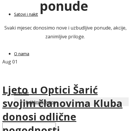
ponude
Satovi i nakit
Svaki mjesec donosimo nove i uzbudljive ponude, akcije,
zanimljive priloge.
O nama
Aug
01
Ljeto u Optici Šarić
Kontakt
svojim članovima Kluba
Poliklinika Retina
donosi odlične
pogodnosti