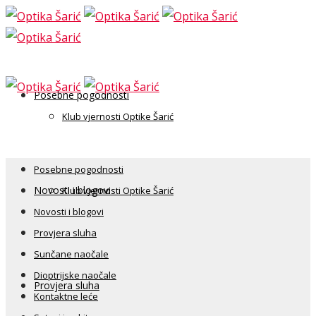
Posebne pogodnosti
Klub vjernosti Optike Šarić
Posebne pogodnosti
Novosti i blogovi
Klub vjernosti Optike Šarić
Novosti i blogovi
Provjera sluha
Sunčane naočale
Dioptrijske naočale
Provjera sluha
Kontaktne leće