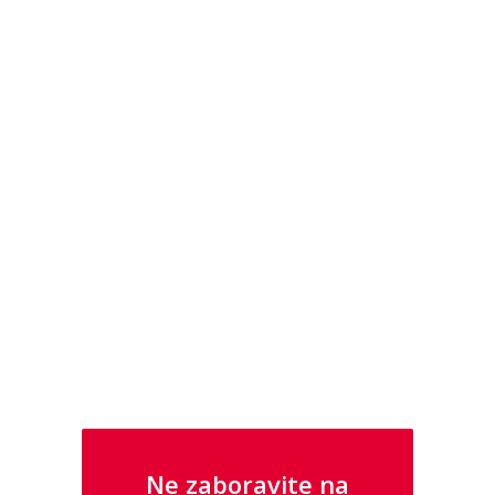
U NAŠOJ PONUDI PRONAĐITE I
SATOVE I NAKIT IZ KOLEKCIJA GUESS I
POLICE
Ne zaboravite na