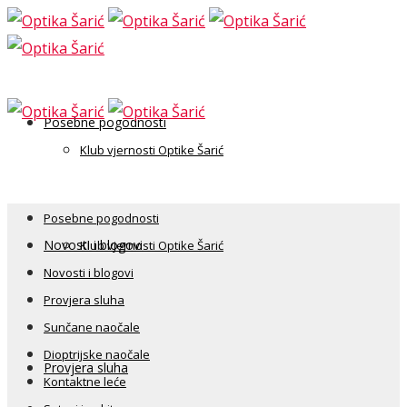
Posebne pogodnosti
Klub vjernosti Optike Šarić
Posebne pogodnosti
Novosti i blogovi
Klub vjernosti Optike Šarić
Novosti i blogovi
Provjera sluha
Sunčane naočale
Dioptrijske naočale
Provjera sluha
Kontaktne leće