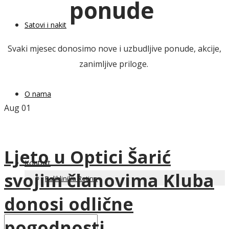
ponude
Satovi i nakit
Svaki mjesec donosimo nove i uzbudljive ponude, akcije,
zanimljive priloge.
O nama
Aug
01
Ljeto u Optici Šarić
Kontakt
svojim članovima Kluba
Poliklinika Retina
donosi odlične
pogodnosti